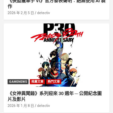
《俠盜獵車手 VI》官方發表聲明︰絕無使用 AI 製
作
2026 年 2 月 5 日
detectiv
GAMENEWS
推薦文章
熱門文章
《女神異聞錄》系列迎來 30 週年 ─ 公開紀念圖
片及影片
2026 年 1 月 8 日
detectiv