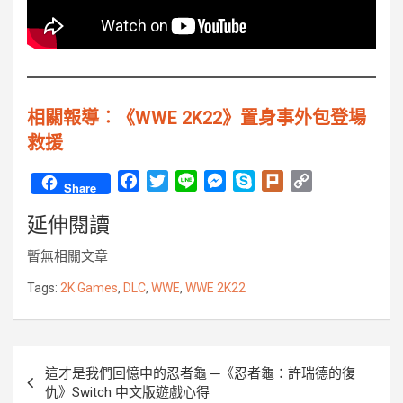
相關報導︰《WWE 2K22》置身事外包登場
救援
F
T
L
M
S
P
C
Share
a
w
i
e
k
l
o
延伸閱讀
c
i
n
s
y
u
p
e
t
e
s
p
r
y
暫無相關文章
b
t
e
e
k
L
o
e
n
i
Tags:
2K Games
,
DLC
,
WWE
,
WWE 2K22
o
r
g
n
k
e
k
r
文
這才是我們回憶中的忍者龜 ─《忍者龜：許瑞德的復
章
仇》Switch 中文版遊戲心得