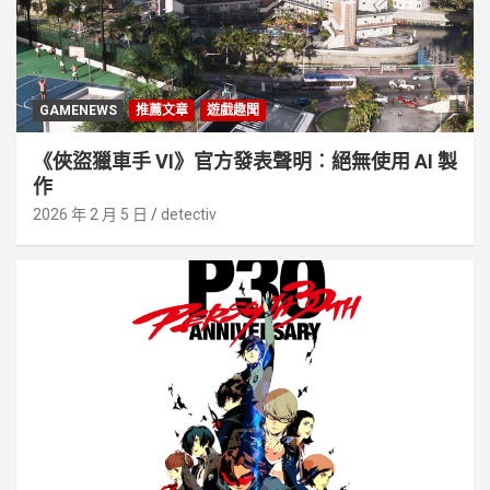
GAMENEWS
推薦文章
遊戲趣聞
《俠盜獵車手 VI》官方發表聲明︰絕無使用 AI 製
作
2026 年 2 月 5 日
detectiv