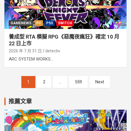
GAMENEWS
PC
PS5
SWITCH
養成型 RTA 模擬 RPG《惡魔夜瘋狂》確定 10 月
22 日上市
2026 年 7 月 31 日
detectiv
ARC SYSTEM WORKS...
文
1
2
...
559
Next
章
分
推薦文章
頁