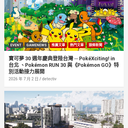
EVENT
GAMENEWS
推薦文章
熱門文章
頭條新聞
寶可夢 30 週年慶典登陸台灣 ─ PokéXciting! in
台北 、Pokémon RUN 30 與《Pokémon GO》特
別活動接⼒展開
2026 年 7 月 2 日
detectiv