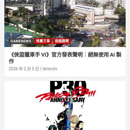
GAMENEWS
推薦文章
遊戲趣聞
《俠盜獵車手 VI》官方發表聲明︰絕無使用 AI 製
作
2026 年 2 月 5 日
detectiv