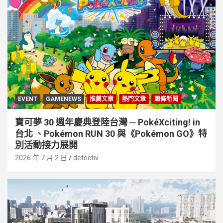
EVENT
GAMENEWS
推薦文章
熱門文章
頭條新聞
寶可夢 30 週年慶典登陸台灣 ─ PokéXciting! in
台北 、Pokémon RUN 30 與《Pokémon GO》特
別活動接⼒展開
2026 年 7 月 2 日
detectiv