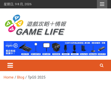
Skip
星期日, 9 8 月, 2026
to
content
Home
Blog
TpGS 2025