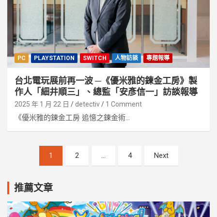
PC
PLAYSTATION
SWITCH
人物訪談
專題報導
台北電玩展前再一波 ─《優米雅的鍊金工房》製
作人「細井順三」、總監「安彥信一」訪談報導
2025 年 1 月 22 日
detectiv
1 Comment
《優米雅的鍊金工房 追憶之鍊金術...
文
1
2
...
4
Next
章
分
推薦文章
頁