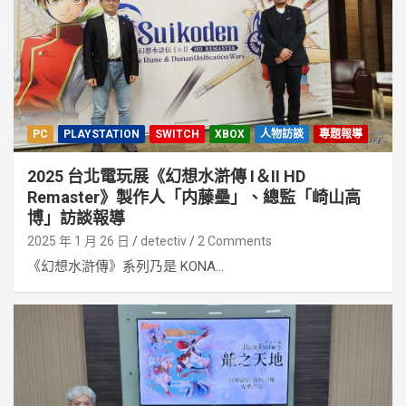
PC
PLAYSTATION
SWITCH
XBOX
人物訪談
專題報導
2025 台北電玩展《幻想水滸傳 I＆II HD
Remaster》製作人「内藤壘」、總監「崎山高
博」訪談報導
2025 年 1 月 26 日
detectiv
2 Comments
《幻想水滸傳》系列乃是 KONA...