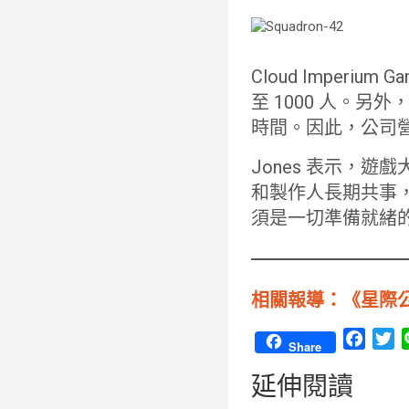
Cloud Impe
至 1000 人。另外
時間。因此，公司營運長
Jones 表示，遊
和製作人長期共事
須是一切準備就緒
相關報導：《星際公民
F
T
Share
a
w
延伸閱讀
c
i
e
t