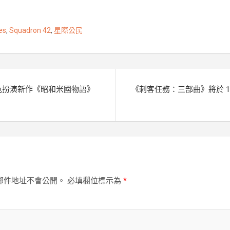
e
e
k
L
n
i
es
,
Squadron 42
,
星際公民
g
n
e
k
r
角色扮演新作《昭和米國物語》
《刺客任務：三部曲》將於 1 
郵件地址不會公開。
必填欄位標示為
*