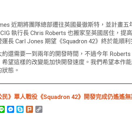
rium Games 近期將團隊總部遷往英國曼徹斯特，並計
，CIG 執行長 Chris Roberts 也搬家至英國居住
 Carl Jones 期望《Squadron 42》終於能順
戲大約還需要一到兩年的開發時間，不過今年 Robert
，希望這樣的改變能加快開發速度。我們希望本作能
的狀態。
》單人戰役《Squadron 42》開發完成仍遙遙無
L
M
S
P
C
i
e
k
l
o
n
s
y
u
p
e
s
p
r
y