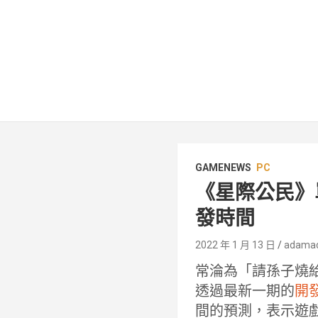
GAMENEWS
PC
《星際公民》單
發時間
2022 年 1 月 13 日
adama
常淪為「請孫子燒給我
透過最新一期的
開
間的預測，表示遊