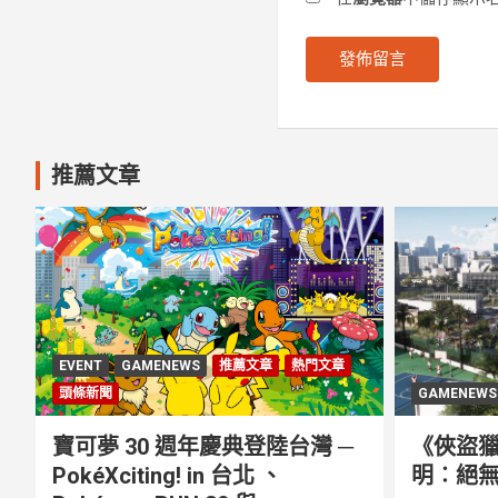
推薦文章
EVENT
GAMENEWS
推薦文章
熱門文章
頭條新聞
GAMENEWS
寶可夢 30 週年慶典登陸台灣 ─
《俠盜獵
PokéXciting! in 台北 、
明︰絕無