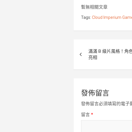
b
t
暫無相關文章
o
e
Tags:
Cloud Imperium Gam
o
r
k
文
滿滿 B 級片風格！
章
亮相
導
覽
發佈留言
發佈留言必須填寫的電子
留言
*