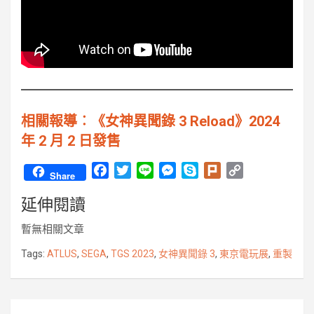
相關報導︰《女神異聞錄 3 Reload》2024
年 2 月 2 日發售
F
T
L
M
S
P
C
Share
a
w
i
e
k
l
o
延伸閱讀
c
i
n
s
y
u
p
e
t
e
s
p
r
y
暫無相關文章
b
t
e
e
k
L
o
e
n
i
Tags:
ATLUS
,
SEGA
,
TGS 2023
,
女神異聞錄 3
,
東京電玩展
,
重製
o
r
g
n
k
e
k
r
文