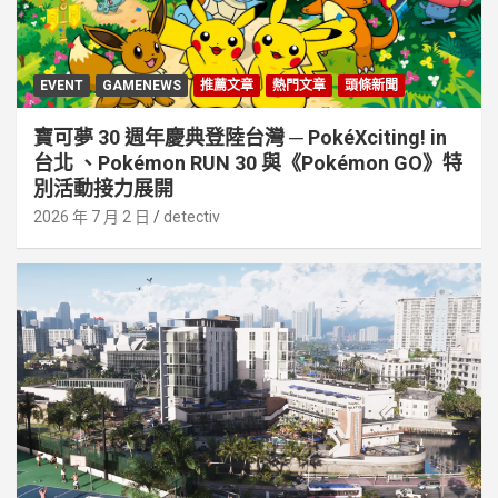
EVENT
GAMENEWS
推薦文章
熱門文章
頭條新聞
寶可夢 30 週年慶典登陸台灣 ─ PokéXciting! in
台北 、Pokémon RUN 30 與《Pokémon GO》特
別活動接⼒展開
2026 年 7 月 2 日
detectiv