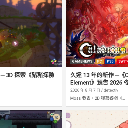
GAMENEWS
PC
PS5
SWIT
─ 3D 探索《豬豬探險
久違 13 年的新作 ─《Cala
Element》預告 2026
2026 年 8 月 7 日
detectiv
Moss 發表，2D 彈幕遊戲《...