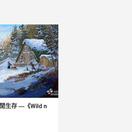
存 ―《Wild n