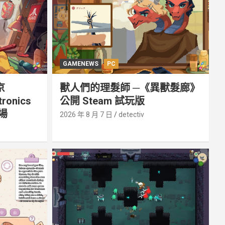
GAMENEWS
PC
京
獸人們的理髮師 ─《異獸髮廊》
tronics
公開 Steam 試玩版
登場
2026 年 8 月 7 日
detectiv