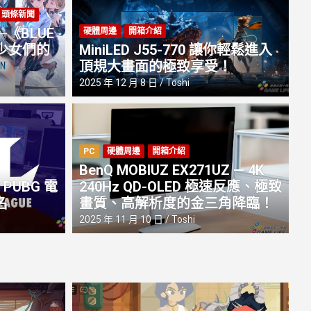
頭條新聞
《BLUE
硬體周邊
開箱介紹
t: 少女們的
MiniLED J55-770 讓你輕鬆進入
頂規大畫面的極致享受！
2025 年 12 月 8 日
Toshi
X SERIES X
人物訪談
專題報導
遊戲心得
P
PC
硬體周邊
開箱介紹
希孚之翼》試玩報導 & 總監「河
BenQ MOBIUZ EX271UZ — 4K
PUBG 電
240Hz QD-OLED 極速反應、極致
人「下元學」聯訪報導
恨
名
畫質、高解析度的金三角降臨！
20
2025 年 11 月 10 日
Toshi