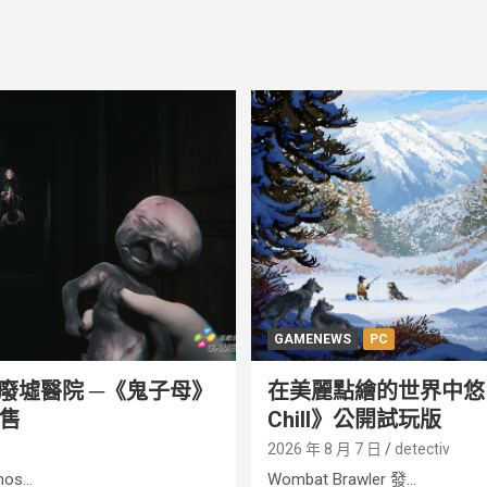
GAMENEWS
PC
廢墟醫院 ─《鬼子母》
在美麗點繪的世界中悠閒生
發售
Chill》公開試玩版
2026 年 8 月 7 日
detectiv
...
Wombat Brawler 發...