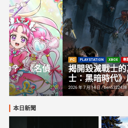
PC
PLAYSTATION
XBOX
專題報導
揭開毀滅戰士的真實身份！全
士：黑暗時代》啟示錄DLC的
2026 年 7 月 14 日
ben5322438
本日新聞