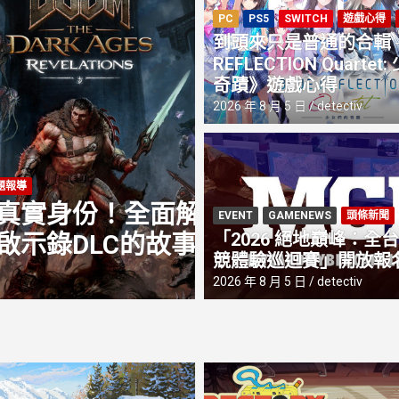
PC
PS5
SWITCH
遊戲心得
到頭來只是普通的合輯 ─
REFLECTION Quarte
奇蹟》遊戲心得
2026 年 8 月 5 日
detectiv
PC
PS5
XBOX SERIES S
XBO
面解析《毀滅戰
《空戰奇兵 8 
EVENT
GAMENEWS
頭條新聞
「2026 絕地巔峰：全台 
故事
野一聰」、製作
競體驗巡迴賽」開放報
2026 年 6 月 29 日
detectiv
2026 年 8 月 5 日
detectiv