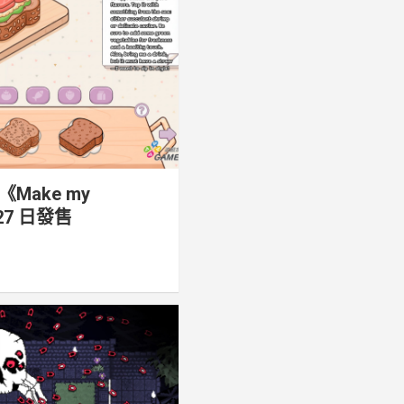
ake my
 27 日發售