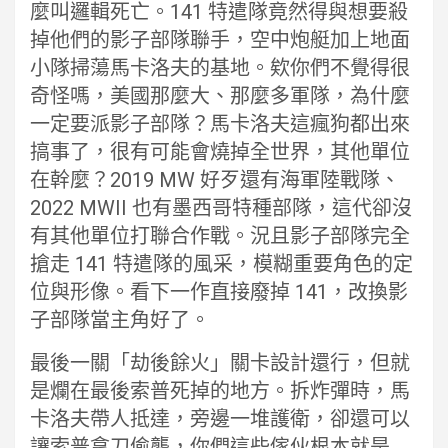
麼叫邏輯死亡。141 特遣隊竟然得與想要殺
掉他們的影子部隊聯手，空中炮艇加上地面
小隊掃蕩馬卡洛夫的基地。欸你們不覺得很
奇怪嗎，美國那麼大、那麼多軍隊，為什麼
一定要派影子部隊？馬卡洛夫這瘋狗都出來
搞事了，很有可能會燒掉全世界，其他單位
在幹麼？2019 MW 好歹還有海軍陸戰隊、
2022 MWII 也有墨西哥特種部隊，這代卻沒
有其他單位打聯合作戰。況且影子部隊完全
搶走 141 特遣隊的風采，模糊重要角色的定
位與形像。看下一作直接廢掉 141，改換影
子部隊當主角好了。
最後一關「劫後餘火」關卡設計還行，但就
是爛在最後索普死掉的地方。拆炸彈時，馬
卡洛夫帶人抵達，旁邊一堆護衛，卻還可以
讓索普拿刀偷襲，你們這些傢伙根本就是