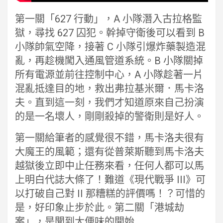
第一關「627 行動」，A 小隊潛入古拉格監
獄，尋找 627 囚犯。幹掉守衛後可以看到 B
小隊帥氣空降，接著 C 小隊引爆炸藥製造混
亂，再趁機闖入通風管道系統。B 小隊關掉
所有電源並前往控制中心，A 小隊趁著一片
混亂抵達目的地，救出弗拉基米爾．馬卡洛
夫。直到這一刻，我們才知道原來自己扮演
的是一名壞人，剛剛殺掉的警衛則是好人。
第一關給筆者的感覺很不錯，馬卡洛夫很有
大魔王的風範；還有從普萊斯聽到馬卡洛夫
越獄後立即中止任務來看，任何人都可以馬
上明白代誌大條了！難道《現代戰爭 III》可
以打破自己對 II 那糟糕的評價嗎！？可惜的
是，好印象止步於此。第二關「港城劫
案」，是聞到大便味的開始……