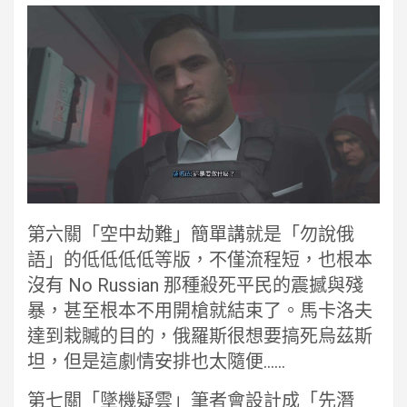
第六關「空中劫難」簡單講就是「勿說俄
語」的低低低低等版，不僅流程短，也根本
沒有 No Russian 那種殺死平民的震撼與殘
暴，甚至根本不用開槍就結束了。馬卡洛夫
達到栽贓的目的，俄羅斯很想要搞死烏茲斯
坦，但是這劇情安排也太隨便……
第七關「墜機疑雲」筆者會設計成「先潛