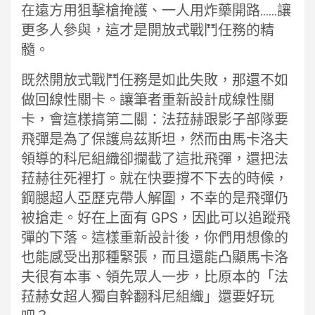
在遠方用狙擊槍掩護、一人用炸藥開路……讓
更多人參與，這才是開放式戰鬥任務的精
髓。
既然開放式戰鬥任務是如此失敗，那還不如
做回線性關卡。讓筆者重新設計成線性關
卡，會這樣搞第二關：法菈赫跟影子部隊要
飛彈是為了保護烏茲斯坦，然而由馬卡洛夫
領導的科尼組織卻攔截了這批飛彈，還把法
菈赫往死裡打。就在快要撐不下去的時候，
鋼腿超人亞歷克帶人解圍，不幸的是飛彈仍
被搶走。好在上面有 GPS，因此可以追蹤飛
彈的下落。這樣重新設計後，你們用想像的
也能感受出那種緊張，而且還能凸顯馬卡洛
夫很有本事、領先眾人一步，比原本的「法
菈赫女超人獨自幹翻科尼組織」還要好玩