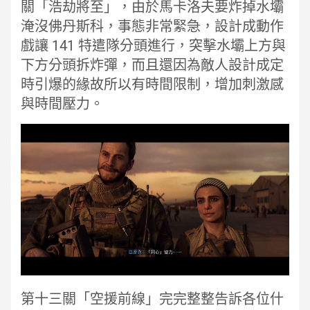
關「浩劫將至」，由於馬卡洛夫要炸掉水壩
淹沒佛丹斯科，事態非常緊急，設計成動作
戲讓 141 特遣隊分頭進行，突擊水壩上方與
下方分頭拆炸彈，而且還因為敵人設計成定
時引爆的緣故所以有時間限制，增加刺激感
與時間壓力。
第十三關「空援前線」完完整整告訴各位什