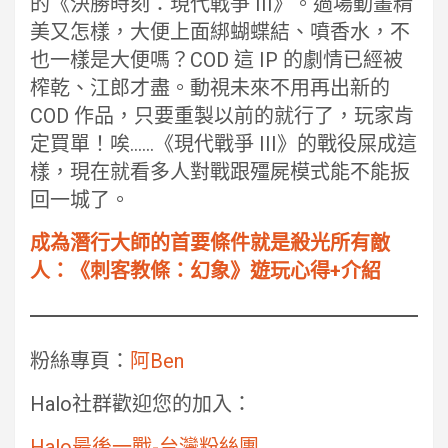
的《決勝時刻：現代戰爭 III》。過場動畫精
美又怎樣，大便上面綁蝴蝶結、噴香水，不
也一樣是大便嗎？COD 這 IP 的劇情已經被
榨乾、江郎才盡。動視未來不用再出新的
COD 作品，只要重製以前的就行了，玩家肯
定買單！唉……《現代戰爭 III》的戰役屎成這
樣，現在就看多人對戰跟殭屍模式能不能扳
回一城了。
成為潛行大師的首要條件就是殺光所有敵
人：《刺客教條：幻象》遊玩心得+介紹
粉絲專頁：
阿Ben
Halo社群歡迎您的加入：
Halo最後一戰-台灣粉絲團