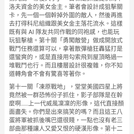
洛夫資金的美女金主。筆者會設計成狙擊關
卡，先一個一個幹掉外圍的敵人，然後再進
去打得科尼組織跟美女金主落花流水。這樣
既有與 AI 隊友共同作戰的同袍感，也能玩
玩狙擊槍。第十關「勇闖敵營」做成開放式
戰鬥任務還算可以，拿著散彈槍狂轟猛打是
還蠻爽的，或是直接用勾索飛到屋頂略過一
堆戰鬥也行。而且樓層設計很複雜，你不知
道轉角會不會有驚喜等著你。
第十一關「凍原戰地」，堂堂美國四星上將
竟然被一群恐怖份子抓住，影子部隊是在幹
麼啊……上一代威風凜凜的形像，這代直接顏
面盡失。你們是出來搞笑的嗎？而且這王八
蛋將軍被抓後嘴巴還很賤，一點也沒有老三
部曲那種讓人又愛又恨的硬漢形像。第十二