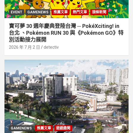
EVENT
GAMENEWS
推薦文章
熱門文章
頭條新聞
寶可夢 30 週年慶典登陸台灣 ─ PokéXciting! in
台北 、Pokémon RUN 30 與《Pokémon GO》特
別活動接⼒展開
2026 年 7 月 2 日
detectiv
GAMENEWS
推薦文章
遊戲趣聞