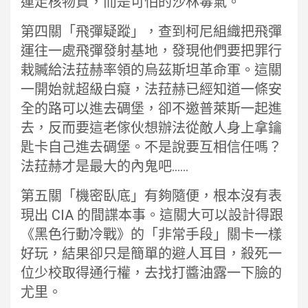
運走核物質，而是可怕的沙林毒氣。
第四關「飛彈疑蹤」，查到柯尼組織把飛彈
運往一處飛彈發射基地，發現他們要把罪行
栽贓給法菈赫率領的烏茲斯坦革命軍。這關
一開始就超級白癡，法菈赫已經知道一條安
全的路可以進去碉堡，卻不邀普萊斯一起進
去，反而要這老傢伙想辦法從敵人身上拿鑰
匙卡自己進去碉堡。不是說要互相信任嗎？
法菈赫才是最大的內鬼吧……
第五關「機密臥底」有夠隨便，根本沒有表
現出 CIA 的間諜本事。這關大可以設計得跟
《黑色行動冷戰》的「非常手段」關卡一樣
好玩，結果卻只是簡單的避人耳目，殺死一
位少校取得通行權，去找打醬油露一下臉的
尤里。