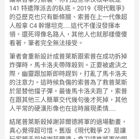
141 特遣隊派去的臥底。2019《現代戰爭》
的亞歷克也只有斷條腿、索普在上一代像超
人般拿 C4 幹爆坦克……這代不僅沒發揮本
領，還死得像名路人，其他人也就那樣傻傻
看著，筆者完全無法接受。
筆者會重新設計成普萊斯跟索普在成功拆掉
炸彈時，馬卡洛夫帶隊殺到。正要被處決之
際，幽靈跟加斯即時趕到，打亂了馬卡洛夫
的注意力。這時候負傷的索普為了救普萊斯
於是替他擋子彈。最後馬卡洛夫跑了，索普
在跟其他三人簡單交代幾句後才死掉，其他
人平常的硬漢形像也在這時展現柔情……
結尾普萊斯殺掉謝菲爾德將軍的過場動畫，
真心覺得超可惜。舊版《現代戰爭 2》是讓