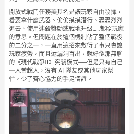
開放式戰鬥任務美其名是讓玩家自由發揮，
看要拿什麼武器、偷偷摸摸潛行、轟轟烈烈
進去、使用連殺獎勵或戰地升級……都照玩家
的意思。但問題在於這個機制佔了整個戰役
的二分之一，一直用這招來敷衍了事只會讓
玩家疲勞，而且還漏洞百出，就好像那無聊
的《現代戰爭II》突襲模式──但是只有自己
一人當超人，沒有 AI 隊友或其他玩家幫
忙，少了齊心協力的手足情誼。