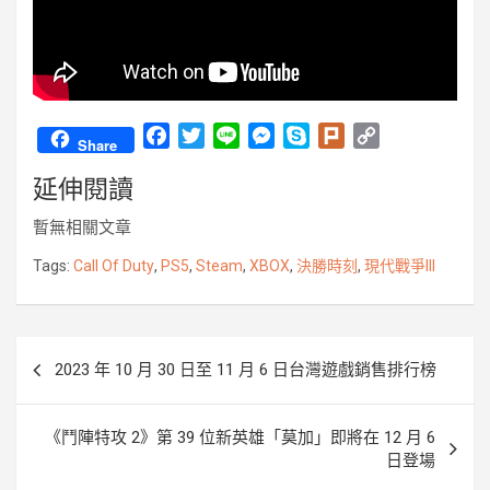
F
T
L
M
S
P
C
Share
a
w
i
e
k
l
o
延伸閱讀
c
i
n
s
y
u
p
e
t
e
s
p
r
y
暫無相關文章
b
t
e
e
k
L
o
e
n
i
Tags:
Call Of Duty
,
PS5
,
Steam
,
XBOX
,
決勝時刻
,
現代戰爭III
o
r
g
n
k
e
k
r
文
2023 年 10 月 30 日至 11 月 6 日台灣遊戲銷售排行榜
章
導
《鬥陣特攻 2》第 39 位新英雄「莫加」即將在 12 月 6
覽
日登場