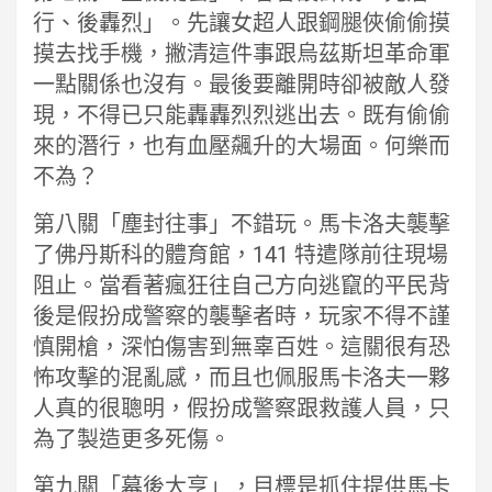
行、後轟烈」。先讓女超人跟鋼腿俠偷偷摸
摸去找手機，撇清這件事跟烏茲斯坦革命軍
一點關係也沒有。最後要離開時卻被敵人發
現，不得已只能轟轟烈烈逃出去。既有偷偷
來的潛行，也有血壓飆升的大場面。何樂而
不為？
第八關「塵封往事」不錯玩。馬卡洛夫襲擊
了佛丹斯科的體育館，141 特遣隊前往現場
阻止。當看著瘋狂往自己方向逃竄的平民背
後是假扮成警察的襲擊者時，玩家不得不謹
慎開槍，深怕傷害到無辜百姓。這關很有恐
怖攻擊的混亂感，而且也佩服馬卡洛夫一夥
人真的很聰明，假扮成警察跟救護人員，只
為了製造更多死傷。
第九關「幕後大亨」，目標是抓住提供馬卡