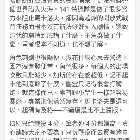
陰謀詭計並沒有真的蔓延開來，更沒有讓整
個世界陷入火海。141 特遣隊是做了很多努
力來阻止馬卡洛夫，卻因為超爛的開放式戰
鬥任務而根本沒有辦法好好融入劇情，導致
這代的劇情到底講了什麼、主角群做了什
麼，筆者根本不知道，也不想了解。
角色刻劃也很隨便，沒花什麼心思去營造。
因為沒有發便當，角色很多，每個人的出場
次數只能減少。加斯的存在感超低，記不起
來他到底幹了什麼。幽靈只記得很會打嘴
炮，就這樣而已。索普跟小學生一樣超容易
暴怒，專業形像蕩然無存。馬卡洛夫是還可
以，起碼有及格──不過還是比不上舊版。
IGN 只給戰役 4 分，筆者連 4 分都嫌高。真
心建議大家不要為了只玩戰役而去買有夠貴