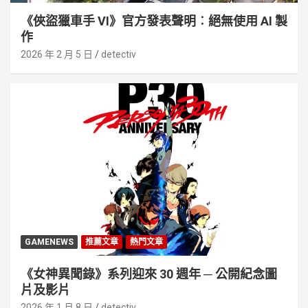
《俠盜獵車手 VI》官方發表聲明︰絕無使用 AI 製
作
2026 年 2 月 5 日
detectiv
GAMENEWS
推薦文章
熱門文章
《女神異聞錄》系列迎來 30 週年 ─ 公開紀念圖
片及影片
2026 年 1 月 8 日
detectiv