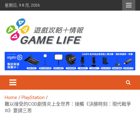
Skip
星期日, 9 8 月, 2026
to
content
Home
PlayStation
難以接受的COD劇情炎上全世界：接觸《決勝時刻：現代戰爭
III》要請三思