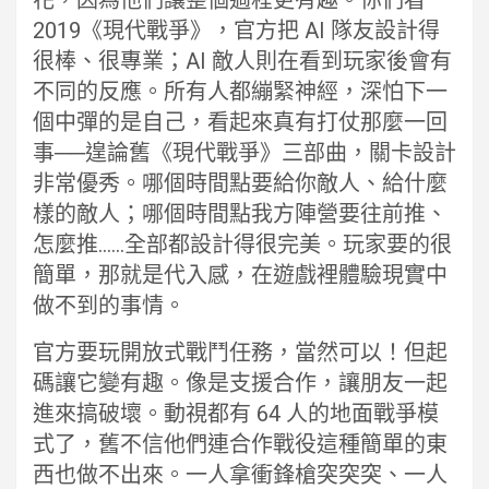
花，因為他們讓整個過程更有趣。你們看
2019《現代戰爭》，官方把 AI 隊友設計得
很棒、很專業；AI 敵人則在看到玩家後會有
不同的反應。所有人都繃緊神經，深怕下一
個中彈的是自己，看起來真有打仗那麼一回
事──遑論舊《現代戰爭》三部曲，關卡設計
非常優秀。哪個時間點要給你敵人、給什麼
樣的敵人；哪個時間點我方陣營要往前推、
怎麼推……全部都設計得很完美。玩家要的很
簡單，那就是代入感，在遊戲裡體驗現實中
做不到的事情。
官方要玩開放式戰鬥任務，當然可以！但起
碼讓它變有趣。像是支援合作，讓朋友一起
進來搞破壞。動視都有 64 人的地面戰爭模
式了，舊不信他們連合作戰役這種簡單的東
西也做不出來。一人拿衝鋒槍突突突、一人