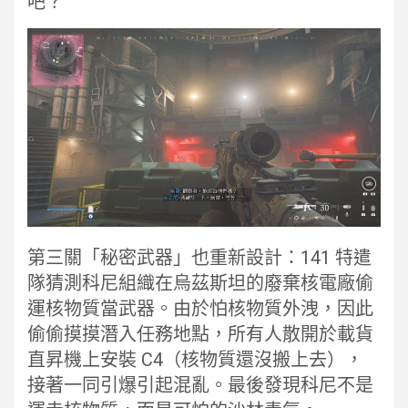
吧？
第三關「秘密武器」也重新設計：141 特遣
隊猜測科尼組織在烏茲斯坦的廢棄核電廠偷
運核物質當武器。由於怕核物質外洩，因此
偷偷摸摸潛入任務地點，所有人散開於載貨
直昇機上安裝 C4（核物質還沒搬上去），
接著一同引爆引起混亂。最後發現科尼不是