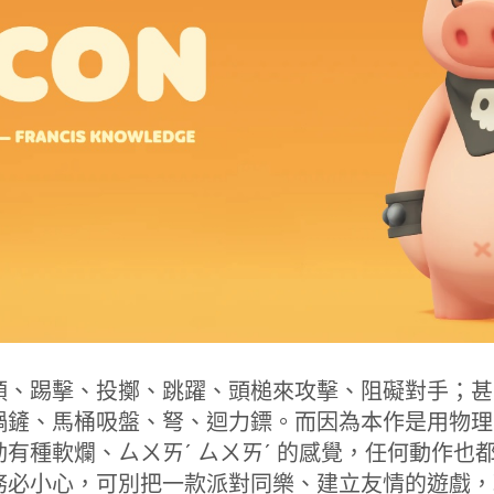
頭、踢擊、投擲、跳躍、頭槌來攻擊、阻礙對手；甚
鍋鏟、馬桶吸盤、弩、迴力鏢。而因為本作是用物理
有種軟爛、ㄙㄨㄞˊ ㄙㄨㄞˊ 的感覺，任何動作也
務必小心，可別把一款派對同樂、建立友情的遊戲，