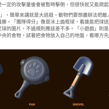
受一定的攻擊量後會被暫時擊倒，但很快就又能爬起
Stand」，簡單來講就是大逃殺，動物們要想盡辦法把
獲勝。「團隊得分」像是冰上曲棍球，看誰能把球送
足球的圖片，不過規則應該差不多。「小遊戲」則是
中央的食物，試著把食物放入自己的地盤，看哪方先