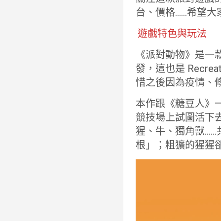
台、價格……希望
遊戲特色與玩法
《派對動物》是一款基
發，這也是 Recre
惜之後因為疫情、修
本作跟《糖豆人》
競技場上試圖活下
猩、牛、獨角獸……
根」；粗獷的猩猩卻