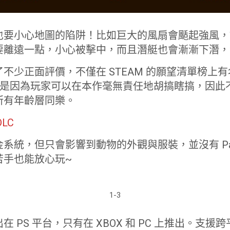
也要小心地圖的陷阱！比如巨大的風扇會颳起強風，
要離遠一點，小心被擊中，而且潛艇也會漸漸下潛，
少正面評價，不僅在 STEAM 的願望清單榜上有名，在
。就是因為玩家可以在本作毫無責任地胡搞瞎搞，因
所有年齡層同樂。
LC
統，但只會影響到動物的外觀與服裝，並沒有 Pay T
苦手也能放心玩~
1-3
 PS 平台，只有在 XBOX 和 PC 上推出。支