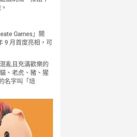
識。
e Games」開
 年 9 月首度亮相，可
混亂且充滿歡樂的
貓、老虎、豬、猩
豬的名字叫「培