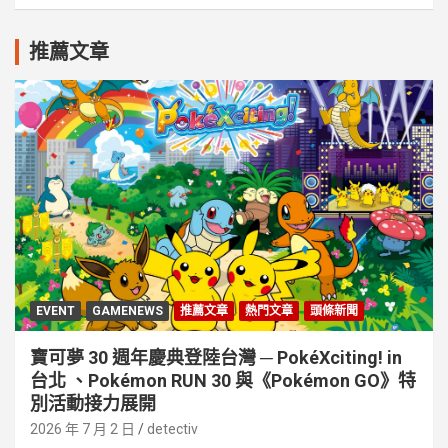
推薦文章
EVENT
GAMENEWS
推薦文章
熱門文章
頭條新聞
寶可夢 30 週年慶典登陸台灣 ─ PokéXciting! in
台北 、Pokémon RUN 30 與《Pokémon GO》特
別活動接⼒展開
2026 年 7 月 2 日
detectiv