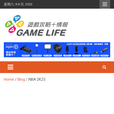
Skip
星期六, 8 8 月, 2026
to
content
Home
Blog
NBA 2K25