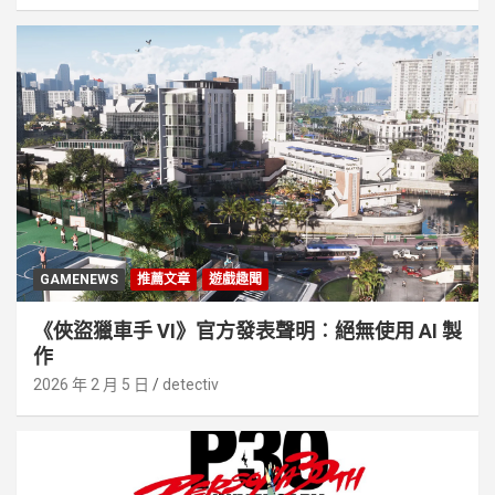
GAMENEWS
推薦文章
遊戲趣聞
《俠盜獵車手 VI》官方發表聲明︰絕無使用 AI 製
作
2026 年 2 月 5 日
detectiv