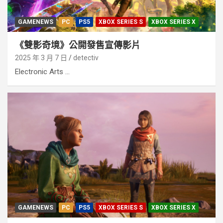
GAMENEWS
PC
PS5
XBOX SERIES S
XBOX SERIES X
《雙影奇境》公開發售宣傳影片
2025 年 3 月 7 日
detectiv
Electronic Arts ...
GAMENEWS
PC
PS5
XBOX SERIES S
XBOX SERIES X