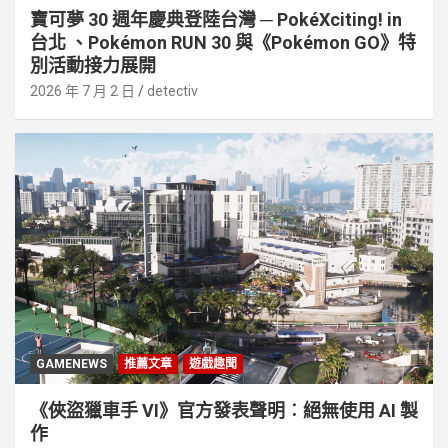
寶可夢 30 週年慶典登陸台灣 ─ PokéXciting! in
台北 、Pokémon RUN 30 與《Pokémon GO》特
別活動接⼒展開
2026 年 7 月 2 日
detectiv
GAMENEWS
推薦文章
遊戲趣聞
《俠盜獵車手 VI》官方發表聲明︰絕無使用 AI 製
作