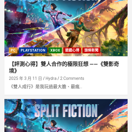
PC
PLAYSTATION
XBOX
遊戲心得
頭條新聞
【評測心得】雙人合作的極限狂想 ——《雙影奇
境》
2025 年 3 月 11 日
Hydra
2 Comments
《雙人成行》是我玩過最大膽、最瘋...