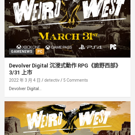
GAMENEWS
PC
Devolver Digital 沉浸式動作 RPG《詭野西部》
3/31 上市
2022 年 3 月 4 日
detectiv
5 Comments
Devolver Digital...