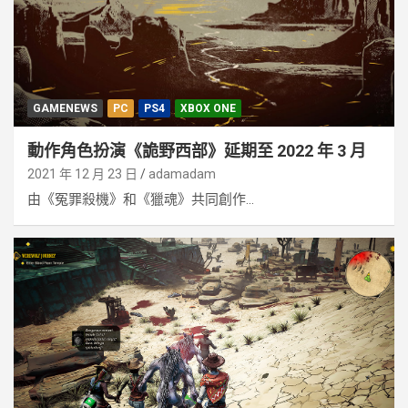
GAMENEWS
PC
PS4
XBOX ONE
動作角色扮演《詭野西部》延期至 2022 年 3 月
2021 年 12 月 23 日
adamadam
由《冤罪殺機》和《獵魂》共同創作...