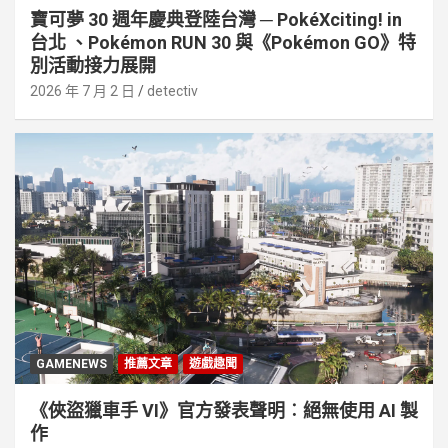
寶可夢 30 週年慶典登陸台灣 ─ PokéXciting! in
台北 、Pokémon RUN 30 與《Pokémon GO》特
別活動接⼒展開
2026 年 7 月 2 日
detectiv
GAMENEWS
推薦文章
遊戲趣聞
《俠盜獵車手 VI》官方發表聲明︰絕無使用 AI 製
作