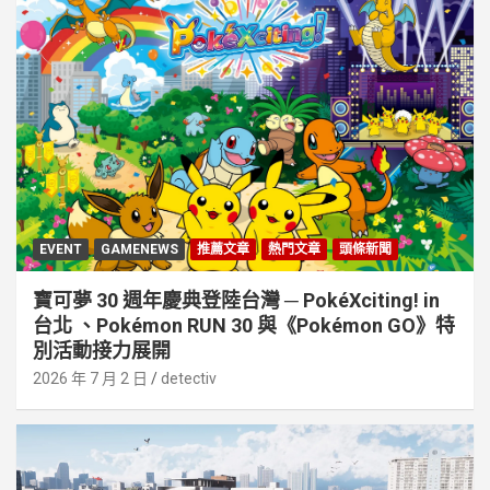
EVENT
GAMENEWS
推薦文章
熱門文章
頭條新聞
寶可夢 30 週年慶典登陸台灣 ─ PokéXciting! in
台北 、Pokémon RUN 30 與《Pokémon GO》特
別活動接⼒展開
2026 年 7 月 2 日
detectiv