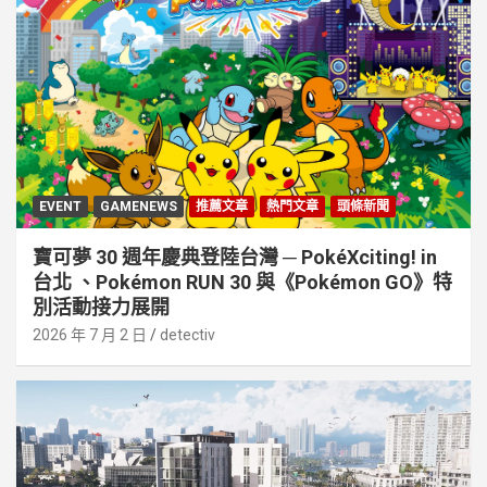
EVENT
GAMENEWS
推薦文章
熱門文章
頭條新聞
寶可夢 30 週年慶典登陸台灣 ─ PokéXciting! in
台北 、Pokémon RUN 30 與《Pokémon GO》特
別活動接⼒展開
2026 年 7 月 2 日
detectiv