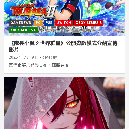
GAMENEWS
PC
PS5
SWITCH
XBOX SERIES S
XBOX SERIES X
《隊長小翼 2 世界群星》公開遊戲模式介紹宣傳
影片
2026 年 7 月 9 日
detectiv
萬代南夢宮娛樂宣布，即將在 8 ...