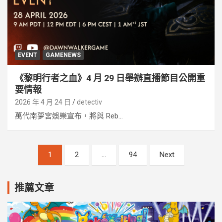
EVENT
GAMENEWS
《黎明行者之血》4 月 29 日舉辦直播節目公開重
要情報
2026 年 4 月 24 日
detectiv
萬代南夢宮娛樂宣布，將與 Reb...
文
1
2
...
94
Next
章
分
推薦文章
頁