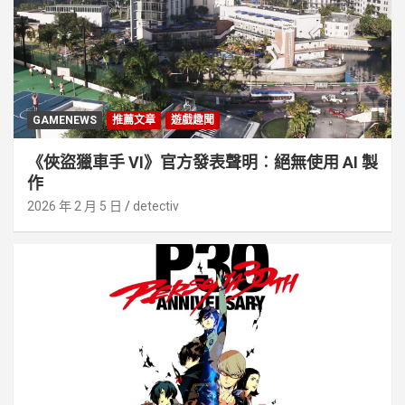
GAMENEWS
推薦文章
遊戲趣聞
《俠盜獵車手 VI》官方發表聲明︰絕無使用 AI 製
作
2026 年 2 月 5 日
detectiv