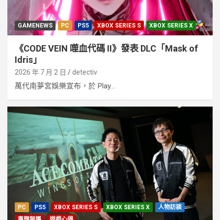
GAMENEWS
PC
PS5
XBOX SERIES S
XBOX SERIES X
《CODE VEIN 噬血代碼 II》發表 DLC「Mask of
Idris」
2026 年 7 月 2 日
detectiv
萬代南夢宮娛樂宣布，於 Play...
PC
PS5
XBOX SERIES S
XBOX SERIES X
人物訪談
專題報導
遊戲心得