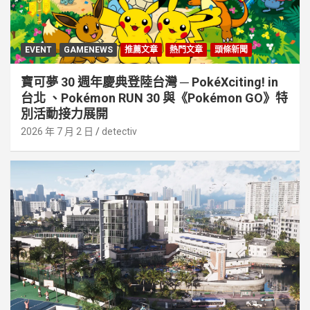
EVENT
GAMENEWS
推薦文章
熱門文章
頭條新聞
寶可夢 30 週年慶典登陸台灣 ─ PokéXciting! in
台北 、Pokémon RUN 30 與《Pokémon GO》特
別活動接⼒展開
2026 年 7 月 2 日
detectiv