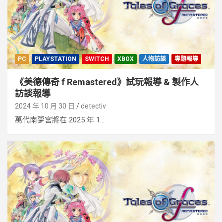
PC
PLAYSTATION
SWITCH
XBOX
人物訪談
專題報導
《美德傳奇 f Remastered》試玩報導 & 製作人
訪談報導
2024 年 10 月 30 日
detectiv
萬代南夢宮將在 2025 年 1...