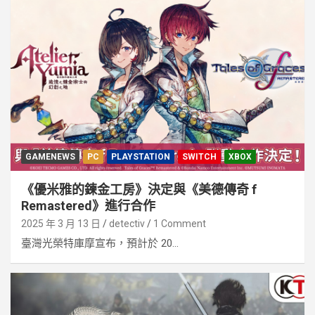
GAMENEWS
PC
PLAYSTATION
SWITCH
XBOX
《優米雅的鍊金工房》決定與《美德傳奇 f
Remastered》進行合作
2025 年 3 月 13 日
detectiv
1 Comment
臺灣光榮特庫摩宣布，預計於 20...