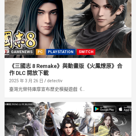
GAMENEWS
PC
PLAYSTATION
SWITCH
《三國志 8 Remake》與動畫版《火鳳燎原》合
作 DLC 開放下載
2025 年 3 月 26 日
detectiv
臺灣光榮特庫摩宣布歷史模擬遊戲《...