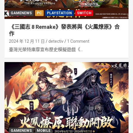
GAMENEWS
PC
PLAYSTATION
SWITCH
《三國志 8 Remake》發表將與《火鳳燎原》合
作
2024 年 12 月 11 日
detectiv
1 Comment
臺灣光榮特庫摩宣布歷史模擬遊戲《...
GAMENEWS
MOBILE