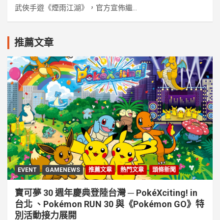
武俠手遊《煙雨江湖》，官方宣佈繼...
推薦文章
EVENT
GAMENEWS
推薦文章
熱門文章
頭條新聞
寶可夢 30 週年慶典登陸台灣 ─ PokéXciting! in
台北 、Pokémon RUN 30 與《Pokémon GO》特
別活動接⼒展開