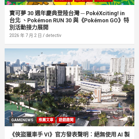
寶可夢 30 週年慶典登陸台灣 ─ PokéXciting! in
台北 、Pokémon RUN 30 與《Pokémon GO》特
別活動接⼒展開
2026 年 7 月 2 日
detectiv
GAMENEWS
推薦文章
遊戲趣聞
《俠盜獵車手 VI》官方發表聲明︰絕無使用 AI 製