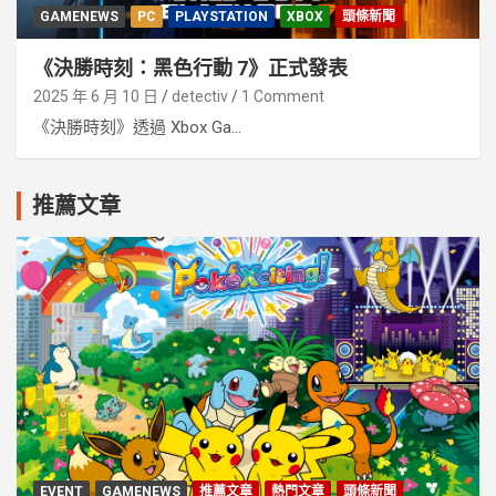
GAMENEWS
PC
PLAYSTATION
XBOX
頭條新聞
《決勝時刻：黑色行動 7》正式發表
2025 年 6 月 10 日
detectiv
1 Comment
《決勝時刻》透過 Xbox Ga...
推薦文章
EVENT
GAMENEWS
推薦文章
熱門文章
頭條新聞