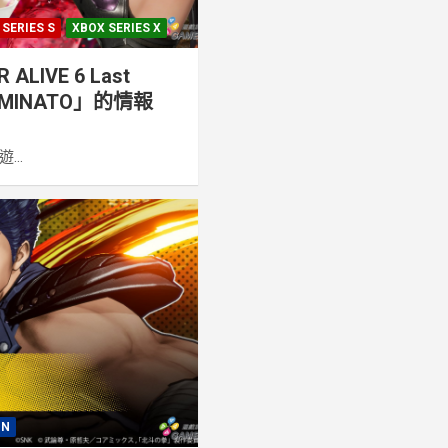
 SERIES S
XBOX SERIES X
LIVE 6 Last
MINATO」的情報
..
ON