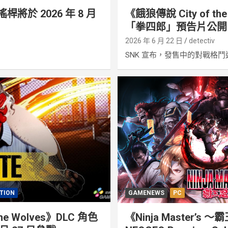
鬥搖桿將於 2026 年 8 月
《餓狼傳說 City of th
「拳四郎」預告片公開
2026 年 6 月 22 日
detectiv
SNK 宣布，發售中的對戰格鬥遊.
TION
GAMENEWS
PC
he Wolves》DLC 角色
《Ninja Master’