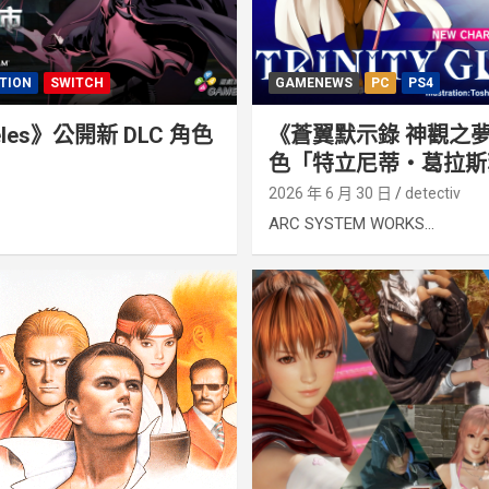
TION
SWITCH
GAMENEWS
PC
PS4
eles》公開新 DLC 角色
《蒼翼默示錄 神觀之夢
色「特立尼蒂‧葛拉斯
2026 年 6 月 30 日
detectiv
ARC SYSTEM WORKS...