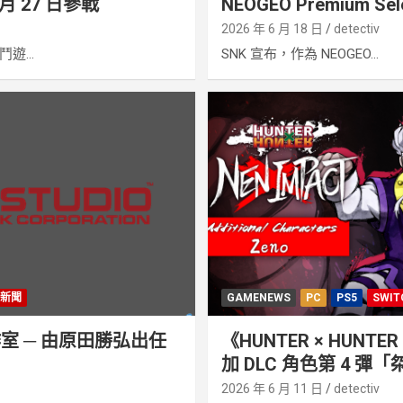
月 27 日參戰
NEOGEO Premium Sel
2026 年 6 月 18 日
detectiv
遊...
SNK 宣布，作為 NEOGEO...
條新聞
GAMENEWS
PC
PS5
SWIT
作室 ─ 由原田勝弘出任
《HUNTER × HUNTER
加 DLC 角色第 4 彈「
2026 年 6 月 11 日
detectiv