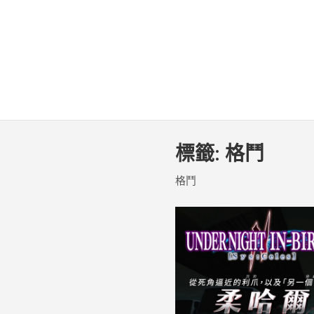
標籤:
格鬥
格鬥