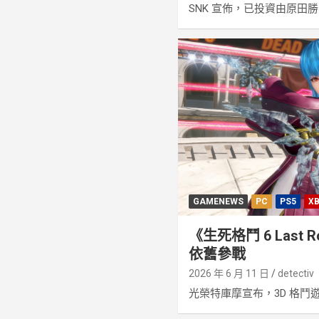
SNK 宣佈，已投資由原田勝弘
GAMENEWS
PC
PS5
XB
《生死格鬥 6 Last
依舊參戰
2026 年 6 月 11 日
detectiv
光榮特庫摩宣布，3D 格鬥遊戲 