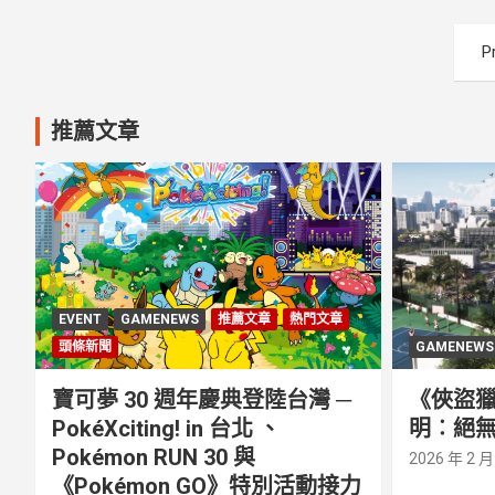
文
P
章
分
推薦文章
頁
EVENT
GAMENEWS
推薦文章
熱門文章
頭條新聞
GAMENEWS
寶可夢 30 週年慶典登陸台灣 ─
《俠盜獵
PokéXciting! in 台北 、
明︰絕無
Pokémon RUN 30 與
2026 年 2 月
《Pokémon GO》特別活動接⼒