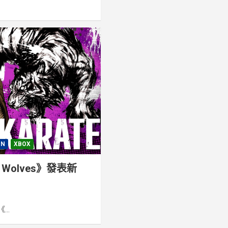
ON
XBOX
e Wolves》發表新
..