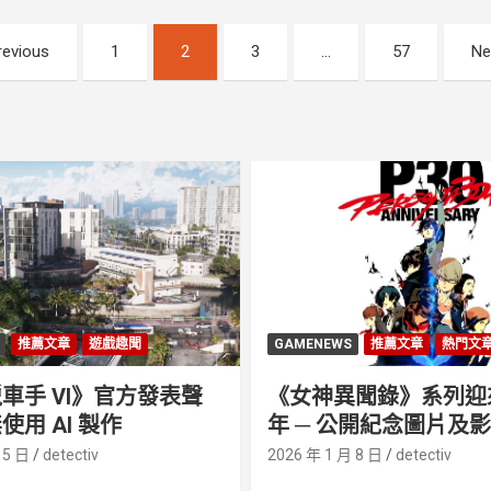
revious
1
2
3
...
57
Ne
推薦文章
遊戲趣聞
GAMENEWS
推薦文章
熱門文
車手 VI》官方發表聲
《女神異聞錄》系列迎來 
使用 AI 製作
年 ─ 公開紀念圖片及
 5 日
detectiv
2026 年 1 月 8 日
detectiv