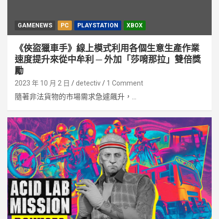
GAMENEWS
PC
PLAYSTATION
XBOX
《俠盜獵車手》線上模式利用各個生意生產作業
速度提升來從中牟利 ─ 外加「莎唷那拉」雙倍獎
勵
2023 年 10 月 2 日
detectiv
1 Comment
隨著非法貨物的市場需求急遽飆升，...