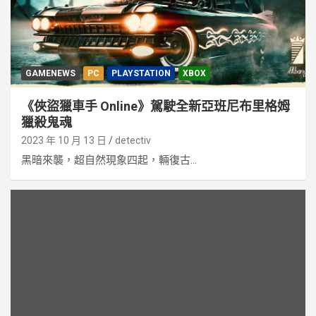
GAMENEWS
PC
PLAYSTATION
XBOX
《俠盜獵車手 Online》駕駛全新亞班尼布里格姆
獵殺鬼魂
2023 年 10 月 13 日
detectiv
黑暗來襲，超自然現象四起，輛復古...