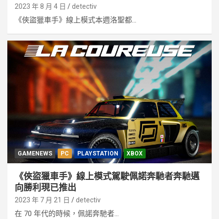
2023 年 8 月 4 日
detectiv
《俠盜獵車手》線上模式本週洛聖都...
GAMENEWS
PC
PLAYSTATION
XBOX
《俠盜獵車手》線上模式駕駛佩諾奔馳者奔馳邁
向勝利現已推出
2023 年 7 月 21 日
detectiv
在 70 年代的時候，佩諾奔馳者...