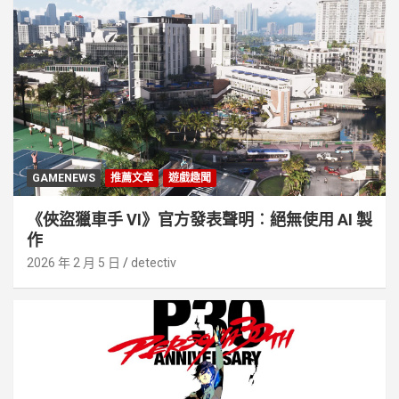
GAMENEWS
推薦文章
遊戲趣聞
《俠盜獵車手 VI》官方發表聲明︰絕無使用 AI 製
作
2026 年 2 月 5 日
detectiv