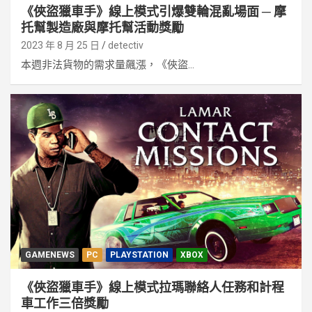
《俠盜獵車手》線上模式引爆雙輪混亂場面 ─ 摩
托幫製造廠與摩托幫活動獎勵
2023 年 8 月 25 日
detectiv
本週非法貨物的需求量飆漲，《俠盜...
GAMENEWS
PC
PLAYSTATION
XBOX
《俠盜獵車手》線上模式拉瑪聯絡人任務和計程
車工作三倍獎勵