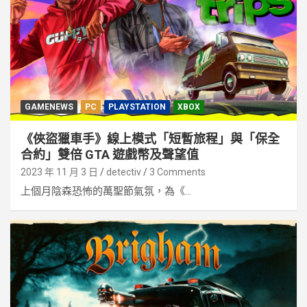
GAMENEWS
PC
PLAYSTATION
XBOX
《俠盜獵車手》線上模式「短暫旅程」與「保全
合約」雙倍 GTA 遊戲幣及聲望值
2023 年 11 月 3 日
detectiv
3 Comments
上個月陰森恐怖的萬聖節氣氛，為《...