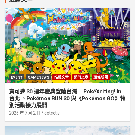
EVENT
GAMENEWS
推薦文章
熱門文章
頭條新聞
寶可夢 30 週年慶典登陸台灣 ─ PokéXciting! in
台北 、Pokémon RUN 30 與《Pokémon GO》特
別活動接⼒展開
2026 年 7 月 2 日
detectiv