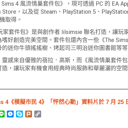
ims 4 風流情巢套件包》，現可透過 PC 的 EA App
s Store，以及從 Steam、PlayStation 5、PlayStatio
e 主機取得。
 自在玩家套件包》是與創作者 lilsimsie 聯名打造，
嗜好創造完美空間。套件包還內含一些《The Sim
掛的迷你牛頭搖搖樹、烤起司三明治迷你圖書館等等
》靈感來自優雅的蓓拉．高斯，而《風流情巢套件包
打造，讓玩家有機會用經典時尚服飾和華麗灑的空間
ms 4《模擬市民 4》「怦然心動」資料片於 7 月 25
L
M
S
P
C
i
e
k
l
o
n
s
y
u
p