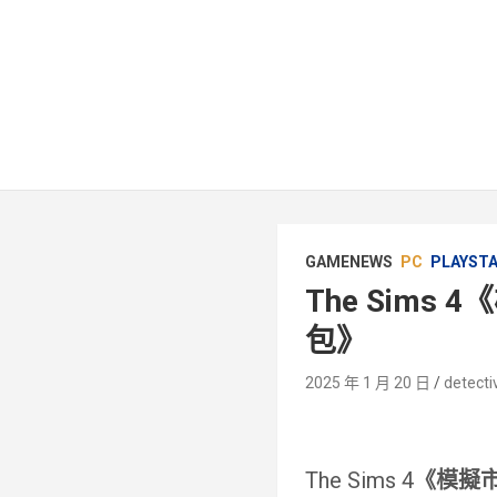
GAMENEWS
PC
PLAYST
The Sims
包》
2025 年 1 月 20 日
detecti
The Sims 4
《模擬市