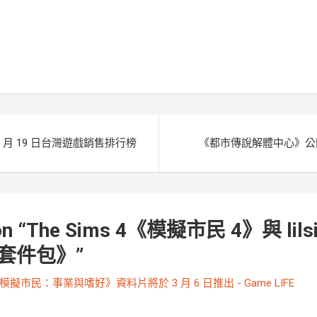
e
s
p
r
y
e
e
k
L
n
i
g
n
e
k
r
日至 1 月 19 日台灣遊戲銷售排行榜
《都市傳說解體中心》公
n “
The Sims 4《模擬市民 4》與 lil
套件包》
”
模擬市民：事業與嗜好》資料片將於 3 月 6 日推出 - Game LIFE