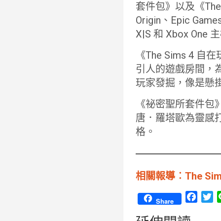
套件包》以及《The S
Origin、Epic Game
X|S 和 Xbox On
《The Sims 4
引人的遊戲房間，為
玩家發掘，像是懸
《祕密聖所套件包
唐．羅塔歐為靈感
格。
相關報導︰The Si
F
T
Share
a
w
c
i