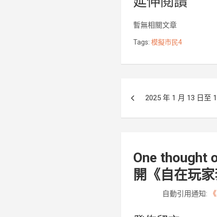
延伸閱讀
e
t
b
t
暫無相關文章
o
e
Tags:
模擬市民4
o
r
k
文
2025 年 1 月 13 
章
導
覽
One thought o
開《自在玩家
自動引用通知:
《