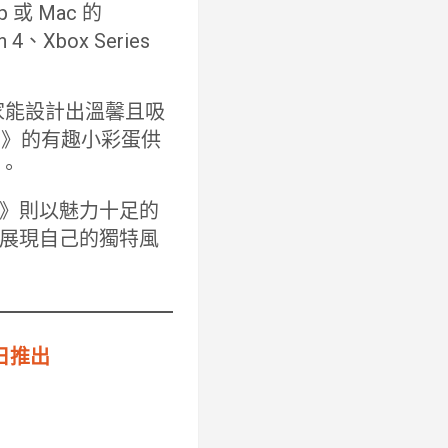
 或 Mac 的
n 4、Xbox Series
讓玩家能設計出溫馨且吸
s》的有趣小彩蛋供
。
》則以魅力十足的
展現自己的獨特風
 日推出