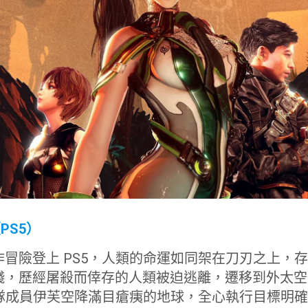
PS5）
冒險登上 PS5，人類的命運如同架在刀刃之上，
殘，歷經屠殺而倖存的人類被迫逃離，遷移到外太空
小隊成員伊芙空降滿目瘡痍的地球，全心執行目標明