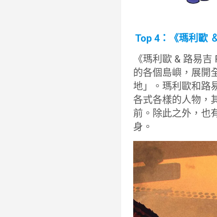
Top 4：《瑪利歐 
《瑪利歐 & 路易
的各個島嶼，展開
地」。瑪利歐和路
各式各樣的人物，
前。除此之外，也
身。