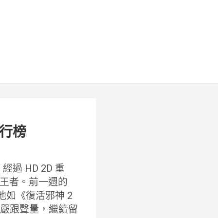
排行榜
過 HD 2D 重
王者。前一週的
他如《復活邪神 2
威嚴跟聲量，繼續留