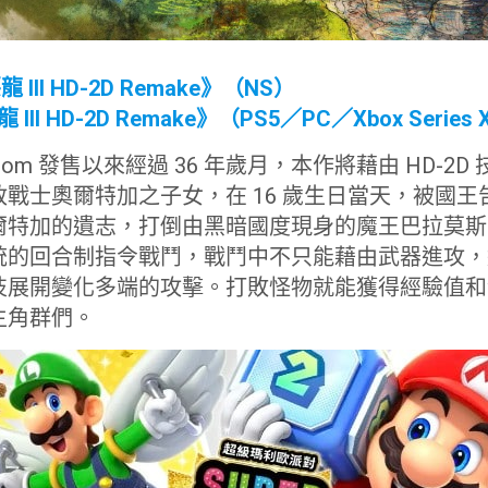
III HD-2D Remake》（NS）
II HD-2D Remake》（PS5／PC／Xbox Series 
amicom 發售以來經過 36 年歲月，本作將藉由 HD-
戰士奧爾特加之子女，在 16 歲生日當天，被國
爾特加的遺志，打倒由黑暗國度現身的魔王巴拉莫斯
統的回合制指令戰鬥，戰鬥中不只能藉由武器進攻，
技展開變化多端的攻擊。打敗怪物就能獲得經驗值和
主角群們。