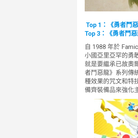
Top 1：《勇者鬥惡龍 
Top 3：《勇者鬥惡龍 I
自 1988 年於 F
小國亞里亞罕的勇敢
就是要繼承已故奧
者鬥惡龍》系列傳
種效果的咒文和特
備齊裝備品來強化