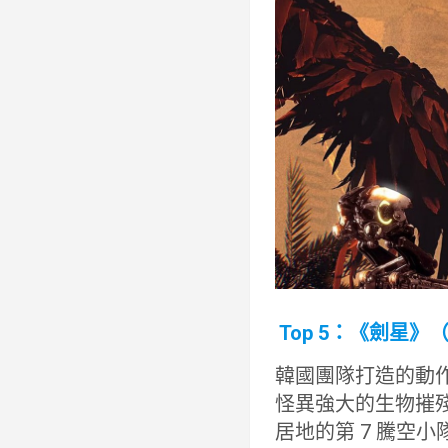
Top 5：《劍星》（
韓國團隊打造的動作
怪異強大的生物摧
居地的第 7 騰空