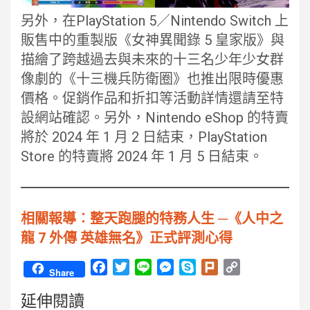
另外，在PlayStation 5／Nintendo Switch 上
販售中的重製版《女神異聞錄 5 皇家版》與
描繪了跨越過去與未來的十三名少年少女群
像劇的《十三機兵防衛圈》也推出限時優惠
價格。促銷作品和折扣等活動詳情還請至特
設網站確認。另外，Nintendo eShop 的特賣
將於 2024 年 1 月 2 日結束，PlayStation
Store 的特賣將 2024 年 1 月 5 日結束。
相關報導︰整天跑腿的特務人生 ─《人中之
龍 7 外傳 英雄無名》正式評測心得
F
T
L
M
S
P
C
Share
a
w
i
e
k
l
o
延伸閱讀
c
i
n
s
y
u
p