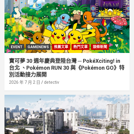
EVENT
GAMENEWS
推薦文章
熱門文章
頭條新聞
寶可夢 30 週年慶典登陸台灣 ─ PokéXciting! in
台北 、Pokémon RUN 30 與《Pokémon GO》特
別活動接⼒展開
2026 年 7 月 2 日
detectiv