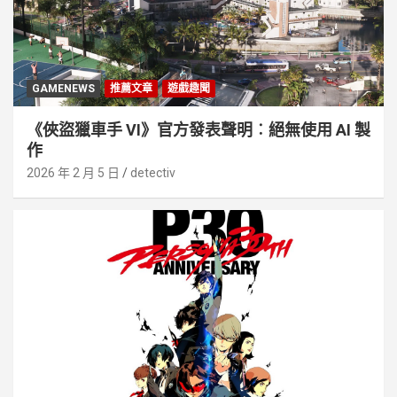
GAMENEWS
推薦文章
遊戲趣聞
《俠盜獵車手 VI》官方發表聲明︰絕無使用 AI 製
作
2026 年 2 月 5 日
detectiv