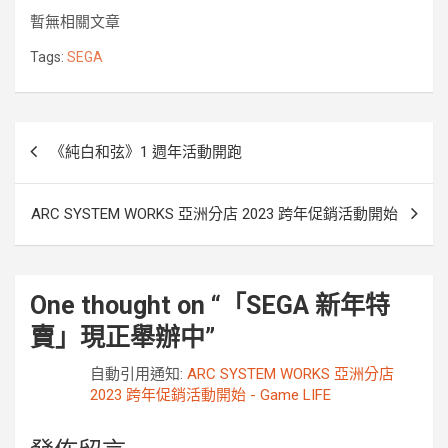
e
t
e
s
p
r
y
暫無相關文章
b
t
e
e
k
L
o
e
n
i
Tags:
SEGA
o
r
g
n
k
e
k
r
文
《純白和弦》1 週年活動開跑
章
導
ARC SYSTEM WORKS 亞洲分店 2023 跨年促銷活動開始
覽
One thought on “
「SEGA 新年特
賣」現正舉辦中
”
自動引用通知:
ARC SYSTEM WORKS 亞洲分店
2023 跨年促銷活動開始 - Game LIFE