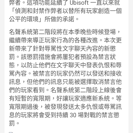
弊者。這項功能延續了 Ubisoft 一直以來就
「偵測和封禁作弊者以替所有玩家創造一個
公平的環境」所做的承諾。
名聲系統第二階段將在本季晚些時候登場，
繼續帶來導正玩家行為的各種改進。本次更
新帶來了針對辱駡性文字聊天內容的新懲
罰。該懲罰措施會將屢犯者預設為禁言狀
態，以防止他們在文字聊天中發表仇恨和辱
駡內容。被禁言的玩家仍然可以發送和接收
訊息，但他們的訊息只能被選擇取消禁言他
們的玩家看到。名聲系統第二階段上線後會
有短暫的寬限期，好讓玩家適應新系統。等
寬限期過後，被發現發送太多仇恨或辱駡訊
息的玩家將會受到持續 30 場對戰的禁言懲
罰。