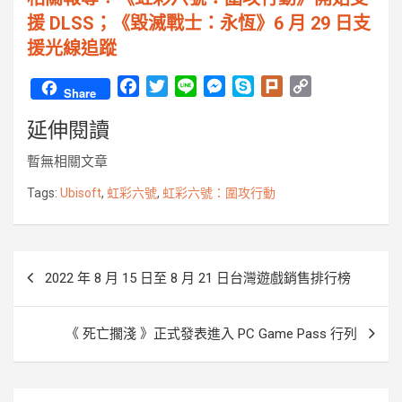
援 DLSS；《毀滅戰士：永恆》6 月 29 日支
援光線追蹤
F
T
L
M
S
P
C
Share
a
w
i
e
k
l
o
延伸閱讀
c
i
n
s
y
u
p
e
t
e
s
p
r
y
暫無相關文章
b
t
e
e
k
L
o
e
n
i
Tags:
Ubisoft
,
虹彩六號
,
虹彩六號：圍攻行動
o
r
g
n
k
e
k
r
文
2022 年 8 月 15 日至 8 月 21 日台灣遊戲銷售排行榜
章
導
《 死亡擱淺 》正式發表進入 PC Game Pass 行列
覽