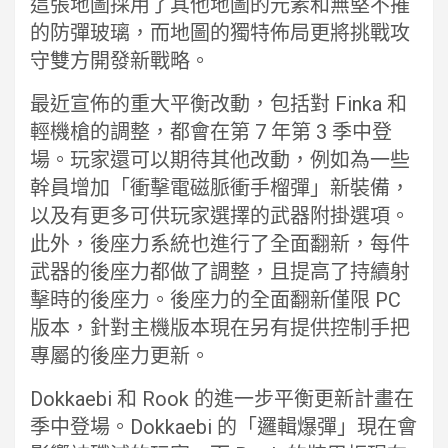
這張地圖採用了其他地圖的元素和無堅不摧
的防彈玻璃，而地圖的獨特佈局更將挑戰攻
守雙方開發新戰略。
最近宣佈的重大平衡改動，包括對 Finka 和
輕機槍的調整，都會在第 7 年第 3 季中登
場。玩家還可以期待其他改動，例如為一些
幹員增加「衝擊電磁脈衝手榴彈」新裝備，
以及有更多可供玩家選擇的武器附掛選項。
此外，後座力系統也進行了全面翻新，每件
武器的後座力都做了調整，且提高了持續射
擊時的後座力。後座力的全面翻新僅限 PC
版本，針對主機版本現在另有提供控制手把
專屬的後座力更新。
Dokkaebi 和 Rook 的進一步平衡更新計畫在
季中登場。Dokkaebi 的「邏輯爆彈」現在會