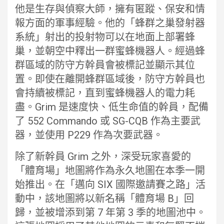
他是生存與偵察大師，擁有匿蹤、保安和情
報方面的軍事經驗。他的「蜂群之巢發射器
系統」射出的投射物可以在地面上部署蜂
巢，並朝空中釋出一群蜜蜂機器人。經過蜂
群區域的防守方幹員會被標記並顯示其位
置。即使在離開蜂群區域後，防守方幹員也
會持續被標記，直到蜜蜂機器人的電力耗
盡。Grim 是速度快、低生命值的幹員，配備
了 552 Commando 或 SG-CQB 作為主要武
器，並使用 P229 作為次要武器。
除了新幹員 Grim 之外，深受玩家喜愛的
「體育場」地圖將作為永久地圖在本季一開
始推出。在「邁向 SIX 國際邀請賽之路」活
動中，該地圖將以新名稱「體育場 B」回
歸，並被增添到第 7 年第 3 季的地圖池中。