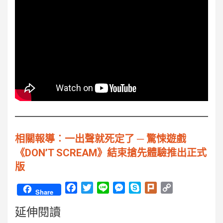
相關報導︰一出聲就死定了 ─ 驚悚遊戲
《DON’T SCREAM》結束搶先體驗推出正式
版
F
T
L
M
S
P
C
Share
a
w
i
e
k
l
o
延伸閱讀
c
i
n
s
y
u
p