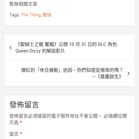
e
t
e
s
p
r
y
暫無相關文章
b
t
e
e
k
L
o
e
n
i
Tags:
The Thing
,
驚悚
o
r
g
n
k
e
k
r
文
《聖騎士之戰 奮戰》公開 10 月 31 日的 DLC 角色
章
Queen Dizzy 的解說影片
導
覽
爆紅的「休旦幾勒」迷因，你們知道從哪來的嗎？
─《異塵餘生》
發佈留言
發佈留言必須填寫的電子郵件地址不會公開。
必填欄位標
示為
*
留言
*