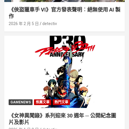
《俠盜獵車手 VI》官方發表聲明︰絕無使用 AI 製
作
2026 年 2 月 5 日
detectiv
GAMENEWS
推薦文章
熱門文章
《女神異聞錄》系列迎來 30 週年 ─ 公開紀念圖
片及影片