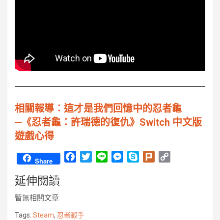
相關報導︰這才是我們回憶中的忍者龜
─《忍者龜：許瑞德的復仇》Switch 中文版
遊戲心得
F
T
L
M
S
P
C
Share
a
w
i
e
k
l
o
延伸閱讀
c
i
n
s
y
u
p
e
t
e
s
p
r
y
暫無相關文章
b
t
e
e
k
L
o
e
n
i
Tags:
Steam
,
忍者殺手