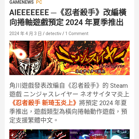
GAMENEWS
PC
AIEEEEEEE ─《忍者殺手》改編橫
向捲軸遊戲預定 2024 年夏季推出
2024 年 4 月 3 日
detectiv
1 Comment
角川遊戲發表改編自《忍者殺手》的 Steam
遊戲 ニンジャスレイヤー ネオサイタマ炎上
《忍者殺手 新琦玉炎上》
將預定 2024 年夏
季推出，遊戲類型為橫向捲軸動作遊戲，預
定支援繁體中文。