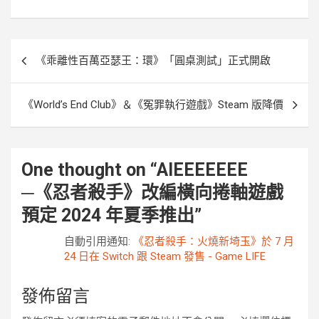
o
r
g
n
k
e
k
r
文
《乖離性百萬亞瑟王：環》「圓桌測試」正式開啟
章
導
《World’s End Club》＆《冤罪執行遊戲》Steam 版降價
覽
One thought on “
AIEEEEEEE
─《忍者殺手》改編橫向捲軸遊戲
預定 2024 年夏季推出
”
自動引用通知:
《忍者殺手：火燒新埼玉》於 7 月
24 日在 Switch 跟 Steam 發售 - Game LIFE
發佈留言