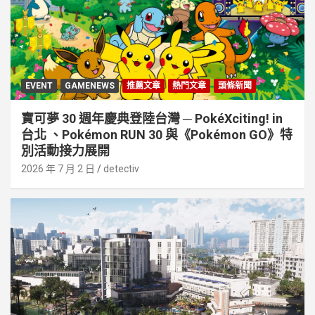
EVENT
GAMENEWS
推薦文章
熱門文章
頭條新聞
寶可夢 30 週年慶典登陸台灣 ─ PokéXciting! in
台北 、Pokémon RUN 30 與《Pokémon GO》特
別活動接⼒展開
2026 年 7 月 2 日
detectiv