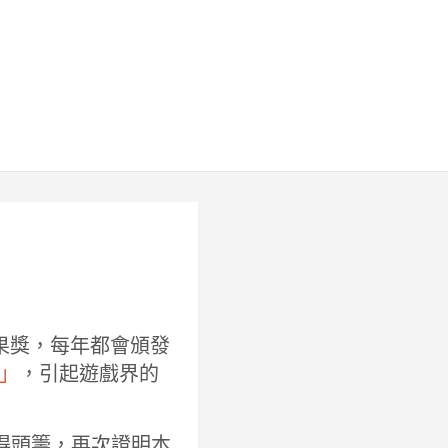
 雨果獎，每年都會頒發
」
，引起遊戲界的
拔得頭籌，再次證明本