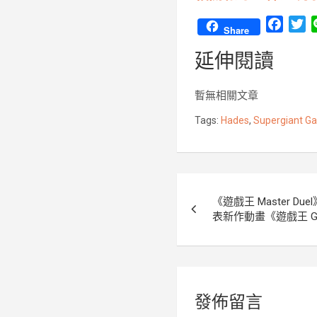
F
T
Share
a
w
延伸閱讀
c
i
e
t
b
t
暫無相關文章
o
e
Tags:
Hades
,
Supergiant G
o
r
k
文
《遊戲王 Master D
章
表新作動畫《遊戲王 Go
導
覽
發佈留言