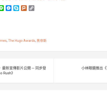
L
M
S
P
C
i
e
k
l
o
n
s
y
u
p
e
s
p
r
y
e
e
k
L
n
i
ames
,
The Hugo Awards
,
黑帝斯
g
n
e
k
r
uel》最新宣傳影片公開 ─ 同步發
小林眼鏡推出《
 Rush》