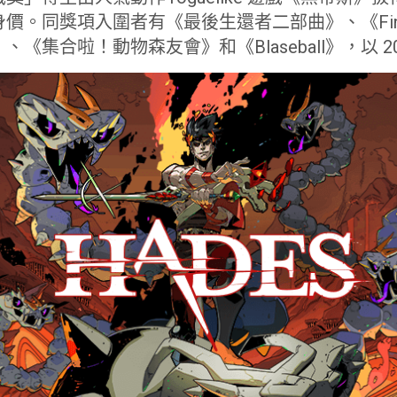
。同獎項入圍者有《最後生還者二部曲》、《Final Fa
《集合啦！動物森友會》和《Blaseball》，以 2