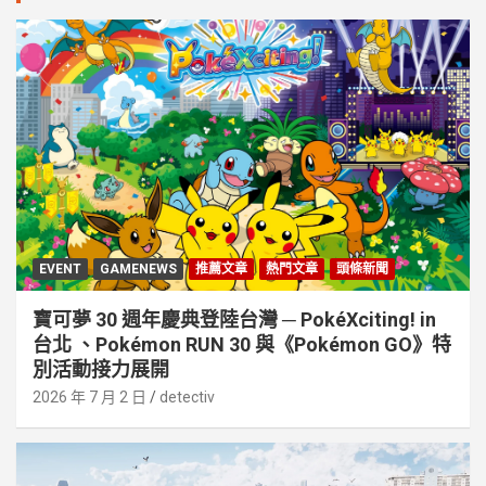
EVENT
GAMENEWS
推薦文章
熱門文章
頭條新聞
寶可夢 30 週年慶典登陸台灣 ─ PokéXciting! in
台北 、Pokémon RUN 30 與《Pokémon GO》特
別活動接⼒展開
2026 年 7 月 2 日
detectiv