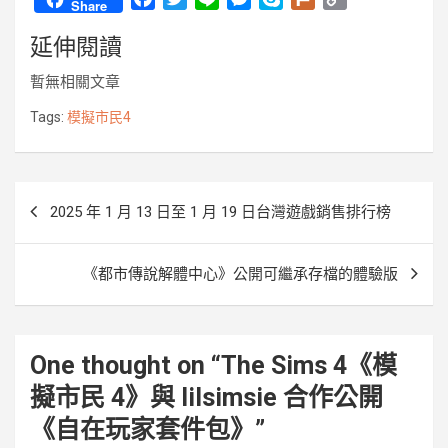
Share
a
w
i
e
k
l
o
延伸閱讀
c
i
n
s
y
u
p
e
t
e
s
p
r
y
暫無相關文章
b
t
e
e
k
L
o
e
n
i
Tags:
模擬市民4
o
r
g
n
k
e
k
r
文
2025 年 1 月 13 日至 1 月 19 日台灣遊戲銷售排行榜
章
導
《都市傳說解體中心》公開可繼承存檔的體驗版
覽
One thought on “
The Sims 4《模
擬市民 4》與 lilsimsie 合作公開
《自在玩家套件包》
”