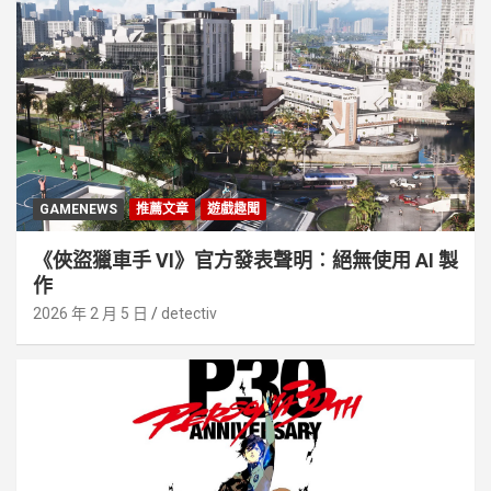
GAMENEWS
推薦文章
遊戲趣聞
《俠盜獵車手 VI》官方發表聲明︰絕無使用 AI 製
作
2026 年 2 月 5 日
detectiv