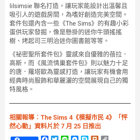
lilsimsie 聯名打造，讓玩家能設計出溫馨且
吸引人的遊戲房間，為嗜好創造完美空間。
套件包還內含一些《The Sims》的有趣小彩
蛋供玩家發掘，像是懸掛的迷你牛頭搖搖
樹、烤起司三明治迷你圖書館等等。
《祕密聖所套件包》靈感來自優雅的蓓拉．
高斯，而《風流情巢套件包》則以魅力十足
的唐．羅塔歐為靈感打造，讓玩家有機會用
經典時尚服飾和華麗灑的空間展現自己的獨
特風格。
相關報導︰The Sims 4《模擬市民 4》「怦
然心動」資料片於 7 月 25 日推出
F
T
L
M
S
P
C