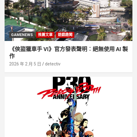
GAMENEWS
推薦文章
遊戲趣聞
《俠盜獵車手 VI》官方發表聲明︰絕無使用 AI 製
作
2026 年 2 月 5 日
detectiv