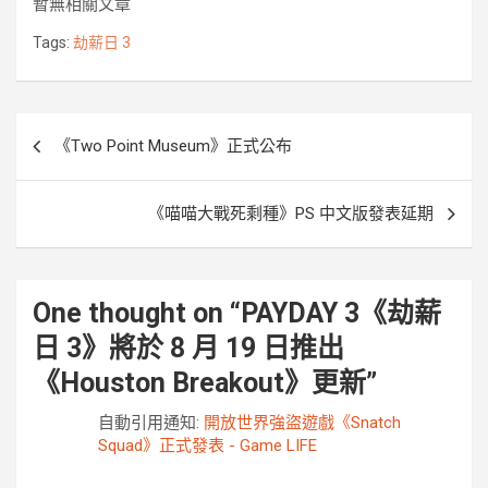
暫無相關文章
b
t
e
e
k
L
o
e
n
i
Tags:
劫薪日 3
o
r
g
n
k
e
k
r
文
《Two Point Museum》正式公布
章
導
《喵喵大戰死剩種》PS 中文版發表延期
覽
One thought on “
PAYDAY 3《劫薪
日 3》將於 8 月 19 日推出
《Houston Breakout》更新
”
自動引用通知:
開放世界強盜遊戲《Snatch
Squad》正式發表 - Game LIFE