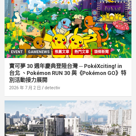
EVENT
GAMENEWS
推薦文章
熱門文章
頭條新聞
寶可夢 30 週年慶典登陸台灣 ─ PokéXciting! in
台北 、Pokémon RUN 30 與《Pokémon GO》特
別活動接⼒展開
2026 年 7 月 2 日
detectiv