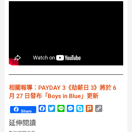
相關報導︰PAYDAY 3《劫薪日 3》將於 6
月 27 日發布「Boys in Blue」更新
F
T
L
M
S
P
C
Share
a
w
i
e
k
l
o
延伸閱讀
c
i
n
s
y
u
p
e
t
e
s
p
r
y