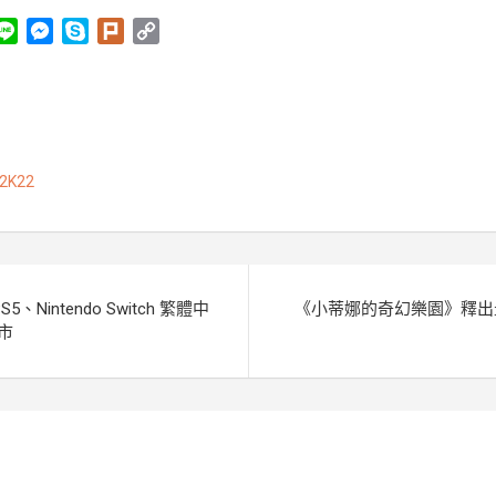
L
M
S
P
C
i
e
k
l
o
n
s
y
u
p
e
s
p
r
y
e
e
k
L
n
i
2K22
g
n
e
k
r
PS5、Nintendo Switch 繁體中
《小蒂娜的奇幻樂園》釋出
上市