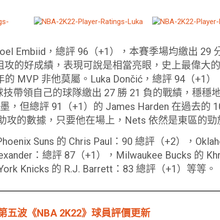
Joel Embiid，總評 96（+1），本賽季場均繳出 29 
4 次阻攻的好成績，表現可說是相當亮眼，史上最偉大的長人之
今年的 MVP 非他莫屬。Luka Dončić，總評 94（
技帶領自己的球隊繳出 27 勝 21 負的戰績，穩
墨，但總評 91（+1）的 James Harden 在過去的 1
 次助攻的數據，只要他在場上，Nets 依然是東區的
ix Suns 的 Chris Paul：90 總評（+2），Oklahom
Alexander：總評 87（+1），Milwaukee Bucks 的 Khr
k Knicks 的 R.J. Barrett：83 總評（+1）等等。
第五波《NBA 2K22》球員評價更新