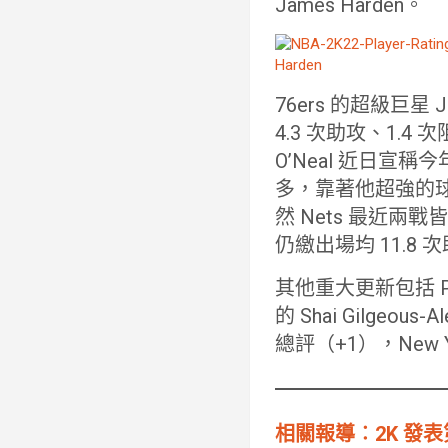
James Harden。
76ers 的超級巨星 
4.3 次助攻、1.
O’Neal 近日宣稱
多，靠著他超強的球
然 Nets 最近兩戰皆
仍繳出場均 11.8
其他重大更新包括 Phoen
的 Shai Gilgeous-
總評（+1），New Yor
相關報導︰2K 發表