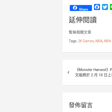
F
T
Share
a
w
延伸閱讀
c
i
e
t
b
t
暫無相關文章
o
e
Tags:
2K Games
,
NBA
,
NBA 
o
r
k
文
《Monster Harvest》
章
文版將於 2 月 10 日
導
覽
發佈留言