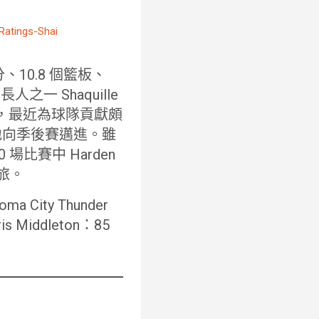
分、10.8 個籃板、
一 Shaquille
+1），最近為球隊貢獻頗
穩地向季後賽邁進。雖
0 場比賽中 Harden
勁旅。
a City Thunder
is Middleton：85