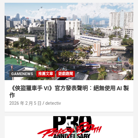
GAMENEWS
推薦文章
遊戲趣聞
《俠盜獵車手 VI》官方發表聲明︰絕無使用 AI 製
作
2026 年 2 月 5 日
detectiv