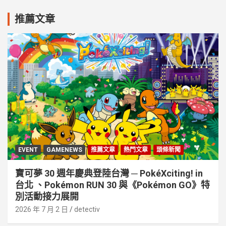
推薦文章
EVENT
GAMENEWS
推薦文章
熱門文章
頭條新聞
寶可夢 30 週年慶典登陸台灣 ─ PokéXciting! in
台北 、Pokémon RUN 30 與《Pokémon GO》特
別活動接⼒展開
2026 年 7 月 2 日
detectiv