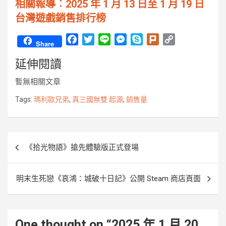
相關報導︰2025 年 1 月 13 日至 1 月 19 日
台灣遊戲銷售排行榜
F
T
L
M
S
P
C
Share
a
w
i
e
k
l
o
延伸閱讀
c
i
n
s
y
u
p
e
t
e
s
p
r
y
暫無相關文章
b
t
e
e
k
L
o
e
n
i
Tags:
瑪利歐兄弟
,
真三國無雙 起源
,
銷售量
o
r
g
n
k
e
k
r
文
《拾光物語》搶先體驗版正式登場
章
導
明末生死戀《哀鴻：城破十日記》公開 Steam 商店頁面
覽
One thought on “
2025 年 1 月 20