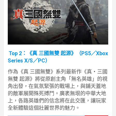
Top 2：《真 三國無雙 起源》（PS5／Xbox
Series X/S／PC）
作為《真 三國無雙》系列最新作《真‧三國
無雙 起源》將從原創主角「無名英雄」的視
角出發，在氣氛緊張的戰場上，與鋪天蓋地
的敵軍展開殊死搏鬥。廣袤無垠的中華大地
上，各路英雄們的信念將在此交匯，讓玩家
全新體驗這個壯麗世界的魅力。