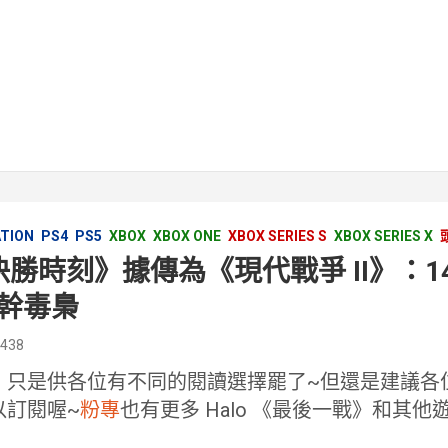
ATION
PS4
PS5
XBOX
XBOX ONE
XBOX SERIES S
XBOX SERIES X
《決勝時刻》據傳為《現代戰爭 II》：1
幹毒梟
2438
，只是供各位有不同的閱讀選擇罷了~但還是建議各
以訂閱喔~
粉專
也有更多 Halo 《最後一戰》和其