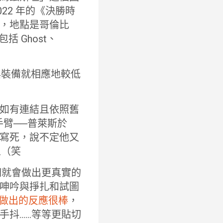
22 年的《決勝時
，地點是哥倫比
 Ghost、
與裝備就相應地較低
如有連結且依照舊
臂──普萊斯於
寫死，說不定他又
人（笑
們就會做出更真實的
呻吟與掙扎和試圖
做出的反應很棒
，
手抖……等等更貼切