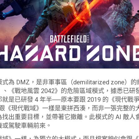
 DMZ，是非軍事區（demilitarized zone）
、《戰地風雲 2042》的危險區域模式，據悉已研發 
就是已研發 4 年半──原本要跟 2019 的《現代
地圖跟《現代戰域》一樣是東拼西湊，而非一張完整的大地
找出重要目標，並帶著它撤離。此模式的 AI 敵人
機或駕駛車輛前來。
戰域》一樣，為獨立的大模式，而且檔案貌似會跟《