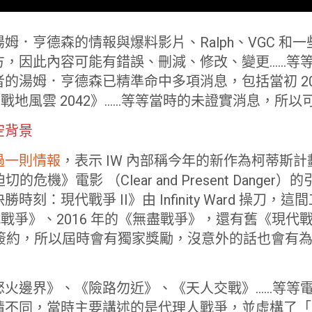
姆．亨德森的情報與爆料影片、Ralph、VGC 和
方，因此內容可能有錯誤、刪減、修改、變更……等
的湯姆．亨德森已精準命中多項消息，包括當初 20
的《戰地風雲 2042》……等等當時的未證實消息，所
空背景
過一則情報
，表示 IW 內部稱今年的新作為柯蒂斯計劃（
切的危機》電影 （Clear and Present Dange
刻：現代戰爭 II》由 Infinity Ward 操刀
《現代戰爭》、2016 年的《無盡戰爭》，還有舊《現
Y 簽約，所以屆時會有獨家獎勵，沒意外的話也會有
火邊界》、《險路勿近》、《天人交戰》……等等電影。
情不同，當時主要講述的是代理人戰爭，並虛構了「