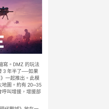
的縮寫。DMZ 的玩法
3 年半了──如果
戰爭》一起推出。此模
圖。約有 20~35
會呼叫增援，增援部
現代戰域》放在一