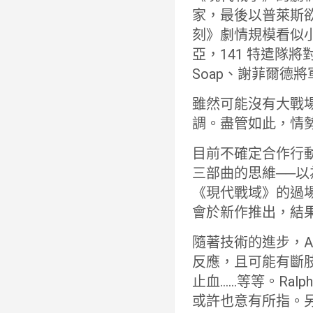
家，最後以普萊斯欲
刻》劇情規模看似
亞，141 特遣隊
Soap、謝菲爾德將
雖然可能沒有大戰場
調。盡管如此，情
目前不確定合作行
三部曲的思維──
《現代戰域》的過
會於新作推出，結果
隨著技術的進步，A
反應，且可能有斷
止血……等等。Ral
或許也意有所指。