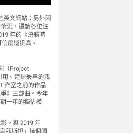
一些英文網站；另外因
等情況，還請各位注
19 年的《決勝時
以可信度還挺高。
Project
r）的引用。這是最早的洩
，這間工作室之前的作品
代戰爭》三部曲。今年
為期一年的獨佔模
與 2019 年
烏茲斯坦」這個國