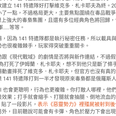
建立 141 特遣隊好打擊維克多．札卡耶夫為終。20
小了一點，不過格局更大，主要焦點圍繞在毒品戰爭
將對上強大的毒梟集團，且還有多位經典角色將回歸，包括
軍……等等。
，因為 141 特遣隊都是執行秘密任務，所以載具
勢也很複雜棘手，玩家得突破重重關卡。
動跟《現代戰域》的劇情是否將與新作連結，不過假
以為打死了伊姆蘭．札卡耶夫，想不到他只是斷了條手
場動畫摔死了維克多．札卡耶夫，但官方也沒有真的
 141 特遣隊打到一半才發現原來毒梟都是俄羅斯
I 也會更聰明，行為也更複雜。你打敵人哪裡，他
肢效果；打手就會縮手、打腿就會抽腿、倒地流血的
ph 貼了一段影片，
表示《惡靈勢力》裡殭屍被射到後
另外，目前聽說可能會有卡彈、角色於壓力下會出現