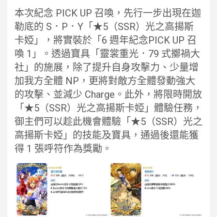
本次紀念 PICK UP 召喚，先行一步出現在迦
勒底的 S．P．Y「★5（SSR）光之高揚斯
卡婭」，將實裝於「6 週年紀念PICK UP 召
喚 1」。透過寶具「靈裳重光．79 式擲禍大
社」的施展，除了提升自身攻擊力、少量增
加我方全體 NP，更將對敵方全體發動強大
的攻擊、並減少 Charge。此外，將限時開放
「★5（SSR）光之高揚斯卡婭」體驗任務，
御主們可以趁此機會體驗「★5（SSR）光之
高揚斯卡婭」的技能及寶具，通過後還能獲
得 1 張呼符作為獎勵。