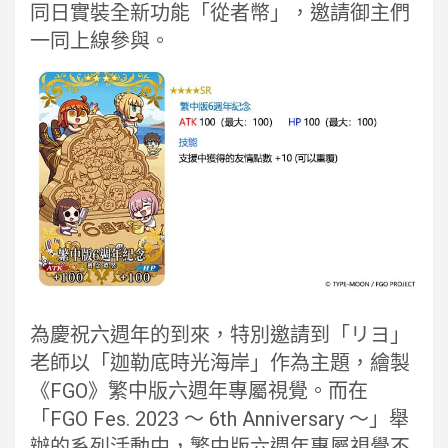
同日實裝全新功能「從者幣」，邀請御主們
一同上線參與。
為慶祝六週年的到來，特別邀請到「リヨ」
老師以「迦勒底時光海岸」作為主題，繪製
《FGO》繁中版六週年專屬視覺。而在
「FGO Fes. 2023 ～ 6th Anniversary ～」舉
辦的系列活動中，繁中版六週年專屬視覺不