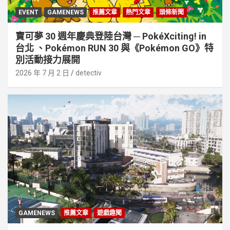
EVENT
GAMENEWS
推薦文章
熱門文章
頭條新聞
寶可夢 30 週年慶典登陸台灣 ─ PokéXciting! in
台北 、Pokémon RUN 30 與《Pokémon GO》特
別活動接⼒展開
2026 年 7 月 2 日
detectiv
GAMENEWS
推薦文章
遊戲趣聞