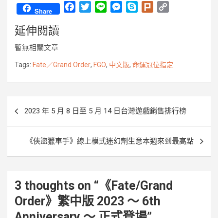
F
T
L
M
S
P
C
Share
a
w
i
e
k
l
o
延伸閱讀
c
i
n
s
y
u
p
e
t
e
s
p
r
y
暫無相關文章
b
t
e
e
k
L
o
e
n
i
Tags:
Fate／Grand Order
,
FGO
,
中文版
,
命運冠位指定
o
r
g
n
k
e
k
r
文
2023 年 5 月 8 日至 5 月 14 日台灣遊戲銷售排行榜
章
導
《俠盜獵車手》線上模式迷幻劑生意本週來到最高點
覽
3 thoughts on “
《Fate/Grand
Order》繁中版 2023 ～ 6th
Anniversary ～ 正式登場
”