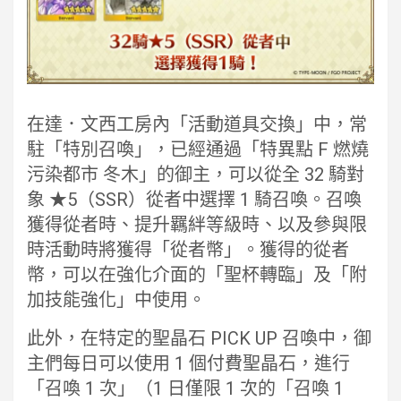
在達．文西工房內「活動道具交換」中，常
駐「特別召喚」，已經通過「特異點 F 燃燒
污染都市 冬木」的御主，可以從全 32 騎對
象 ★5（SSR）從者中選擇 1 騎召喚。召喚
獲得從者時、提升羈絆等級時、以及參與限
時活動時將獲得「從者幣」。獲得的從者
幣，可以在強化介面的「聖杯轉臨」及「附
加技能強化」中使用。
此外，在特定的聖晶石 PICK UP 召喚中，御
主們每日可以使用 1 個付費聖晶石，進行
「召喚 1 次」（1 日僅限 1 次的「召喚 1