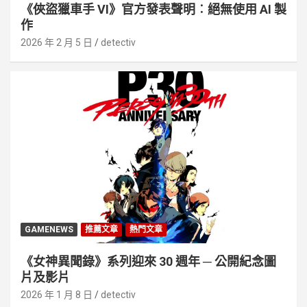
《俠盜獵車手 VI》官方發表聲明︰絕無使用 AI 製
作
2026 年 2 月 5 日
detectiv
GAMENEWS
推薦文章
熱門文章
《女神異聞錄》系列迎來 30 週年 ─ 公開紀念圖
片及影片
2026 年 1 月 8 日
detectiv