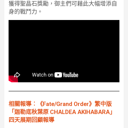
獲得聖晶石獎勵，御主們可藉此大幅增添自
身的戰鬥力。
相關報導︰《Fate/Grand Order》繁中版
「迦勒底秋葉原 CHALDEA AKIHABARA」
四天展期回顧報導