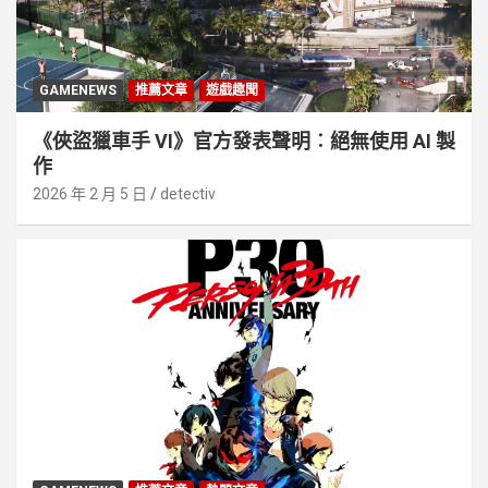
GAMENEWS
推薦文章
遊戲趣聞
《俠盜獵車手 VI》官方發表聲明︰絕無使用 AI 製
作
2026 年 2 月 5 日
detectiv