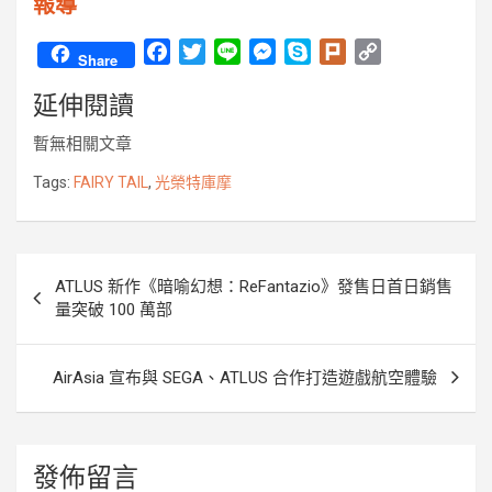
報導
F
T
L
M
S
P
C
Share
a
w
i
e
k
l
o
延伸閱讀
c
i
n
s
y
u
p
e
t
e
s
p
r
y
暫無相關文章
b
t
e
e
k
L
o
e
n
i
Tags:
FAIRY TAIL
,
光榮特庫摩
o
r
g
n
k
e
k
r
文
ATLUS 新作《暗喻幻想：ReFantazio》發售日首日銷售
章
量突破 100 萬部
導
覽
AirAsia 宣布與 SEGA、ATLUS 合作打造遊戲航空體驗
發佈留言