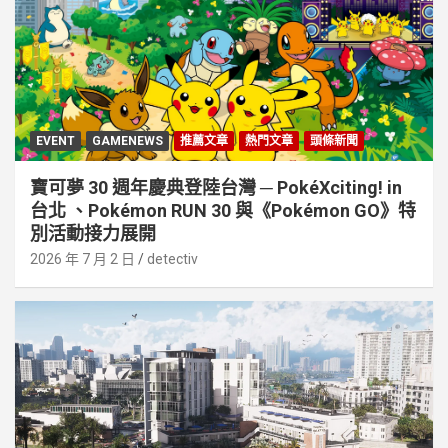
EVENT
GAMENEWS
推薦文章
熱門文章
頭條新聞
寶可夢 30 週年慶典登陸台灣 ─ PokéXciting! in
台北 、Pokémon RUN 30 與《Pokémon GO》特
別活動接⼒展開
2026 年 7 月 2 日
detectiv