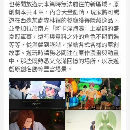
也將開放遊玩本篇時無法前往的新區域。原
創劇本共 4 章，內含大量劇情，玩家將可暢
遊在西邊某處森林裡的餐廳獲得隱藏逸品，
並參加位於南方「阿卡涅海灘」上舉辦的盛
夏冠軍賽，還有與意料之外的角色不期而遇
等等，從溫馨到詼諧，描繪各式各樣的原創
故事。遊玩時請務必關注在原作漫畫與動畫
中，那些既熟悉又充滿回憶的場所，以及遊
戲原創名勝等豐富場景。