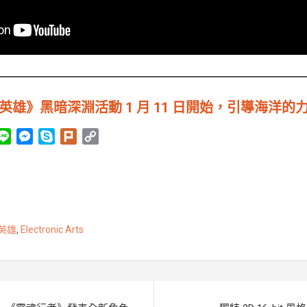
 英雄》黑暗深淵活動 1 月 11 日開始，引導海洋的
L
M
S
P
C
i
e
k
l
o
n
s
y
u
p
e
s
p
r
y
e
e
k
L
n
i
 英雄
,
Electronic Arts
g
n
e
k
r