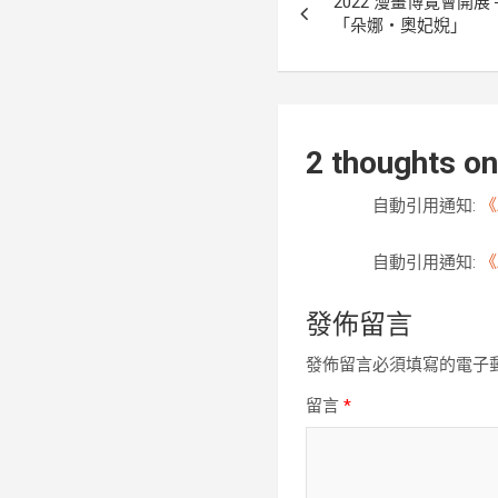
2022 漫畫博覽會開
章
「朵娜・奧妃婗」
導
覽
2 thoughts on
自動引用通知:
《
自動引用通知:
《
發佈留言
發佈留言必須填寫的電子
留言
*