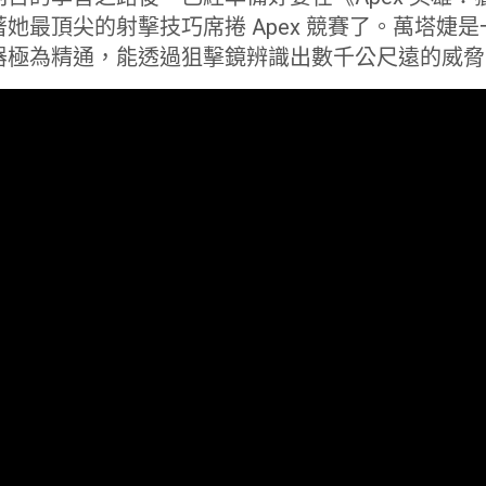
她最頂尖的射擊技巧席捲 Apex 競賽了。萬塔婕
器極為精通，能透過狙擊鏡辨識出數千公尺遠的威脅