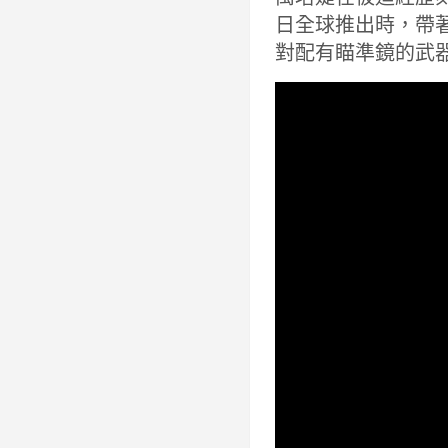
日全球推出時，帶著
對配有瞄準鏡的武