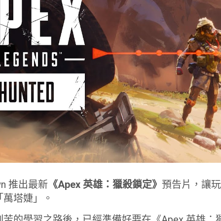
wn 推出最新
《Apex 英雄：獵殺鎖定》
預告片，讓
「萬塔婕」。
苦的學習之路後，已經準備好要在《Apex 英雄：獵殺