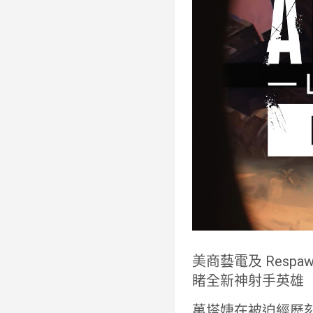
美商藝電及 Respa
睹全新神射手英雄
萬塔婕在被迫經歷刻