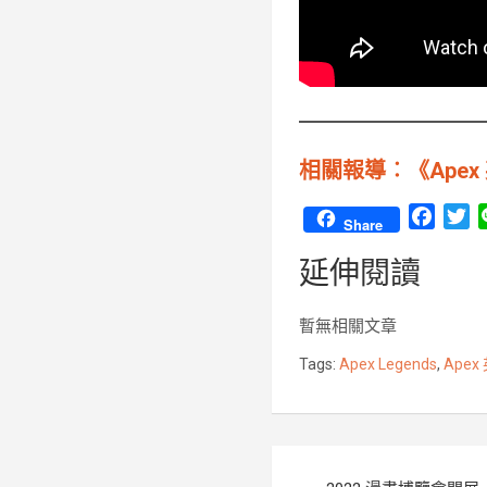
相關報導︰《Apex
F
T
Share
a
w
延伸閱讀
c
i
e
t
b
t
暫無相關文章
o
e
Tags:
Apex Legends
,
Apex
o
r
k
文