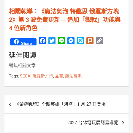
相關報導︰《魔法氣泡 特趣思 俄羅斯方塊
2》第 3 波免費更新 ─ 追加「觀戰」功能與
4 位新角色
F
T
L
M
S
P
C
Share
a
w
i
e
k
l
o
延伸閱讀
c
i
n
s
y
u
p
e
t
e
s
p
r
y
暫無相關文章
b
t
e
e
k
L
o
e
n
i
Tags:
SEGA
,
俄羅斯方塊
,
益智
,
魔法氣泡
o
r
g
n
k
e
k
r
文
《榮耀戰魂》全新英雄「海盜」1 月 27 日登場
章
導
2022 台北電玩展簡易導覽
覽