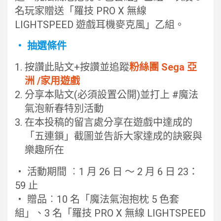
名玩家贈送「羅技 PRO X 無線
LIGHTSPEED 遊戲耳機麥克風」乙組。
・ 抽選條件
按讚此貼文+按讚並追蹤
粉絲團 Sega 亞
洲 /家用遊戲
分享本貼文(必須設置公開)並打上 #魔法
氣泡新春特別活動
在本投稿的留言處分享在遊戲中達成的
「五連鎖」截圖並告訴大家達成的訣竅與
樂趣所在
・ 活動期間 ︰1 月 26 日 ～ 2 月 6 日 23：
59 止
・ 贈品︰10 名「魔法氣泡抱枕 5 色套
組」、3 名「羅技 PRO X 無線 LIGHTSPEED