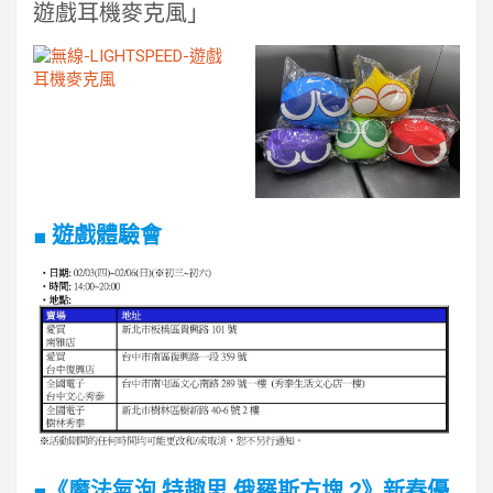
遊戲耳機麥克風」
■ 遊戲體驗會
■《魔法氣泡 特趣思 俄羅斯方塊 2》新春優