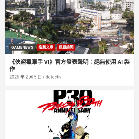
GAMENEWS
推薦文章
遊戲趣聞
《俠盜獵車手 VI》官方發表聲明︰絕無使用 AI 製
作
2026 年 2 月 5 日
detectiv