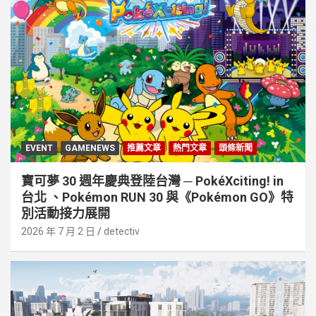
EVENT
GAMENEWS
推薦文章
熱門文章
頭條新聞
寶可夢 30 週年慶典登陸台灣 ─ PokéXciting! in
台北 、Pokémon RUN 30 與《Pokémon GO》特
別活動接⼒展開
2026 年 7 月 2 日
detectiv