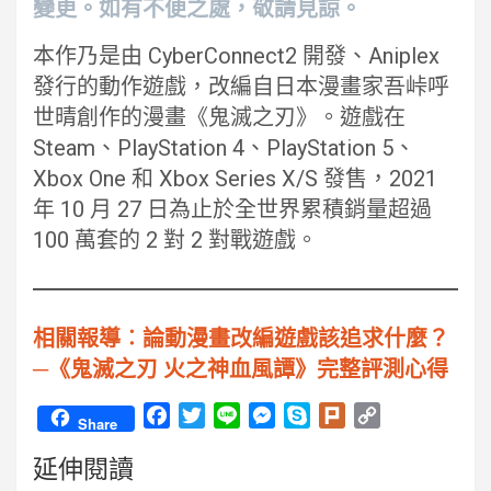
變更。如有不便之處，敬請見諒。
本作乃是由 CyberConnect2 開發、Aniplex
發行的動作遊戲，改編自日本漫畫家吾峠呼
世晴創作的漫畫《鬼滅之刃》。遊戲在
Steam、PlayStation 4、PlayStation 5、
Xbox One 和 Xbox Series X/S 發售，2021
年 10 月 27 日為止於全世界累積銷量超過
100 萬套的 2 對 2 對戰遊戲。
相關報導︰論動漫畫改編遊戲該追求什麼？
─《鬼滅之刃 火之神血風譚》完整評測心得
F
T
L
M
S
P
C
Share
a
w
i
e
k
l
o
延伸閱讀
c
i
n
s
y
u
p