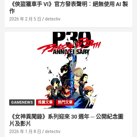
《俠盜獵車手 VI》官方發表聲明︰絕無使用 AI 製
作
2026 年 2 月 5 日
detectiv
GAMENEWS
推薦文章
熱門文章
《女神異聞錄》系列迎來 30 週年 ─ 公開紀念圖
片及影片
2026 年 1 月 8 日
detectiv