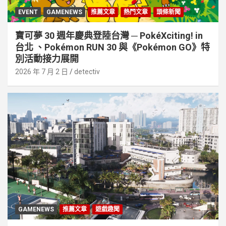
EVENT
GAMENEWS
推薦文章
熱門文章
頭條新聞
寶可夢 30 週年慶典登陸台灣 ─ PokéXciting! in
台北 、Pokémon RUN 30 與《Pokémon GO》特
別活動接⼒展開
2026 年 7 月 2 日
detectiv
GAMENEWS
推薦文章
遊戲趣聞