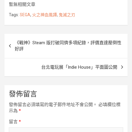
e
t
e
s
p
r
y
暫無相關文章
b
t
e
e
k
L
o
e
n
i
Tags:
SEGA
,
火之神血風譚
,
鬼滅之刃
o
r
g
n
k
e
k
r
文
《戰神》Steam 版打破同儕多項紀錄，評價直達壓倒性
章
好評
導
覽
台北電玩展「Indie House」平面圖公開
發佈留言
發佈留言必須填寫的電子郵件地址不會公開。
必填欄位標
示為
*
留言
*