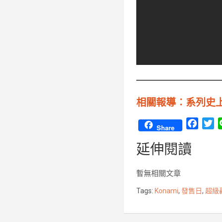
相關報導︰系列史上最
F
T
Share
a
w
延伸閱讀
c
i
e
t
b
t
暫無相關文章
o
e
Tags:
Konami
,
發售日
,
超級
o
r
k