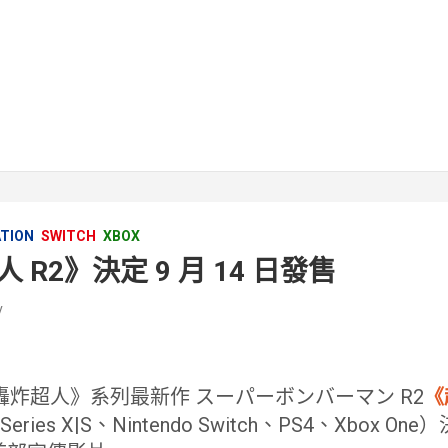
ATION
SWITCH
XBOX
R2》決定 9 月 14 日發售
v
《轟炸超人》系列最新作 スーパーボンバーマン R2
《
eries X|S、Nintendo Switch、PS4、Xbox One