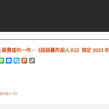
豐盛的一作 ─《超級轟炸超人 R2》預定 2023 
L
M
S
P
C
i
e
k
l
o
n
s
y
u
p
e
s
p
r
y
e
e
k
L
n
i
轟炸超人 R2
g
n
e
k
r