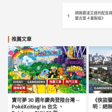
文
網路霸凌艾達的配音
章
靈古堡 4 重製版》
導
覽
推薦文章
EVENT
GAMENEWS
推薦文章
熱門文章
頭條新聞
GAMENEWS
寶可夢 30 週年慶典登陸台灣 ─
《俠盜獵
PokéXciting! in 台北 、
明︰絕無