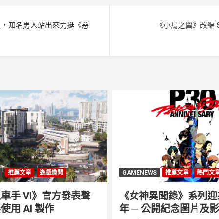
員，知名男人站出來力挺《惡
《小鳥之翼》改編 S
推薦文章
遊戲趣聞
GAMENEWS
推薦文章
熱門文
車手 VI》官方發表聲
《女神異聞錄》系列迎來 
使用 AI 製作
年 ─ 公開紀念圖片及