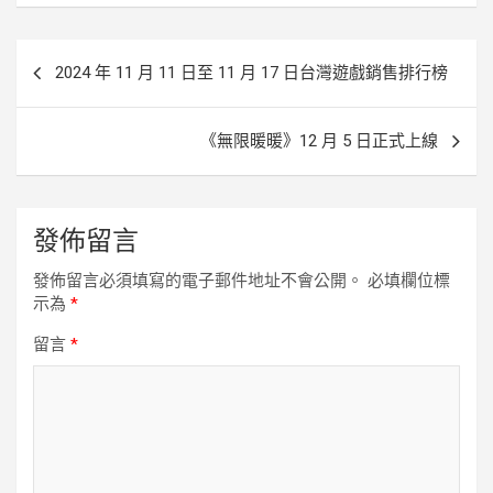
k
e
k
r
文
2024 年 11 月 11 日至 11 月 17 日台灣遊戲銷售排行榜
章
導
《無限暖暖》12 月 5 日正式上線
覽
發佈留言
發佈留言必須填寫的電子郵件地址不會公開。
必填欄位標
示為
*
留言
*