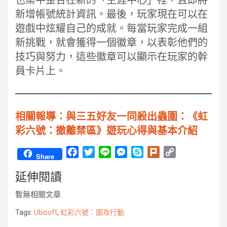
也集中整合在新的「生涯中心」裡，且即將
新增帳號統計資訊。最後，玩家現在可以在
遊戲中炫耀自己的成就。每當玩家完成一組
新挑戰，就會獲得一個徽章，以表彰他們的
技巧與努力，這些徽章可以顯示在玩家的幹
員卡片上。
相關報導︰與三五好友一同殺出蟲圍：《虹
彩六號：撤離禁區》遊玩心得與基本介紹
F
T
L
M
S
P
C
Share
a
w
i
e
k
l
o
延伸閱讀
c
i
n
s
y
u
p
e
t
e
s
p
r
y
暫無相關文章
b
t
e
e
k
L
o
e
n
i
Tags:
Ubisoft
,
虹彩六號：圍攻行動
o
r
g
n