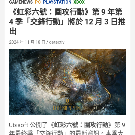
GAMENEWS
PC
PLAYSTATION
XBOX
《虹彩六號：圍攻行動》第 9 年第
4 季「交鋒行動」將於 12 月 3 日推
出
2024 年 11 月 18 日
detectiv
Ubisoft 公開了《
虹彩六號：圍攻行動
》第 9
年最終季「交鋒行動」的最新資訊。本季大