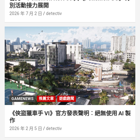
別活動接⼒展開
2026 年 7 月 2 日
detectiv
GAMENEWS
推薦文章
遊戲趣聞
《俠盜獵車手 VI》官方發表聲明︰絕無使用 AI 製
作
2026 年 2 月 5 日
detectiv