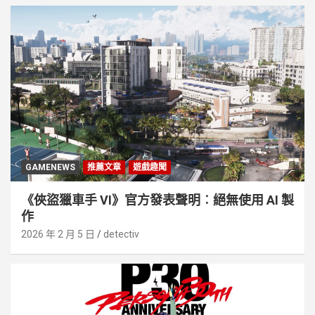
GAMENEWS
推薦文章
遊戲趣聞
《俠盜獵車手 VI》官方發表聲明︰絕無使用 AI 製
作
2026 年 2 月 5 日
detectiv