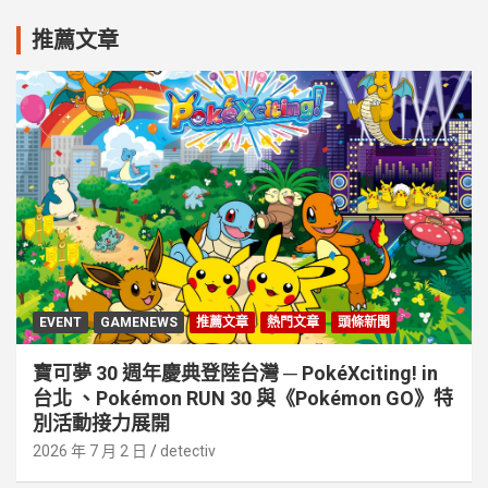
推薦文章
EVENT
GAMENEWS
推薦文章
熱門文章
頭條新聞
寶可夢 30 週年慶典登陸台灣 ─ PokéXciting! in
台北 、Pokémon RUN 30 與《Pokémon GO》特
別活動接⼒展開
2026 年 7 月 2 日
detectiv