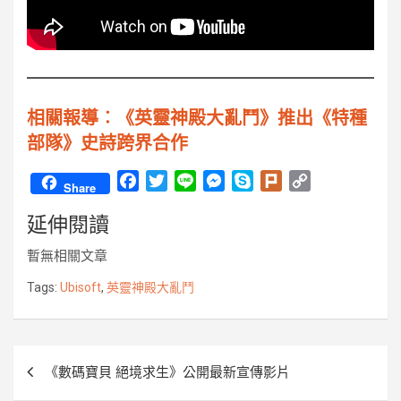
相關報導︰《英靈神殿大亂鬥》推出《特種
部隊》史詩跨界合作
F
T
L
M
S
P
C
Share
a
w
i
e
k
l
o
延伸閱讀
c
i
n
s
y
u
p
e
t
e
s
p
r
y
暫無相關文章
b
t
e
e
k
L
o
e
n
i
Tags:
Ubisoft
,
英靈神殿大亂鬥
o
r
g
n
k
e
k
r
文
《數碼寶貝 絕境求生》公開最新宣傳影片
章