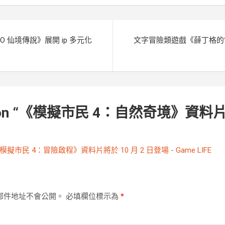
r
RO 仙境傳說》展開 ip 多元化
文字冒險類遊戲《薛丁格的
n “
《模擬市民 4：自然奇境》資料片將於
模擬市民 4：冒險啟程》資料片將於 10 月 2 日登場 - Game LIFE
郵件地址不會公開。
必填欄位標示為
*