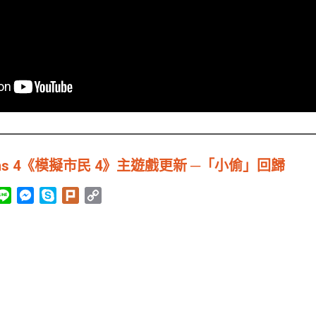
ims 4《模擬市民 4》主遊戲更新 ─「小偷」回歸
L
M
S
P
C
i
e
k
l
o
n
s
y
u
p
e
s
p
r
y
e
e
k
L
n
i
g
n
e
k