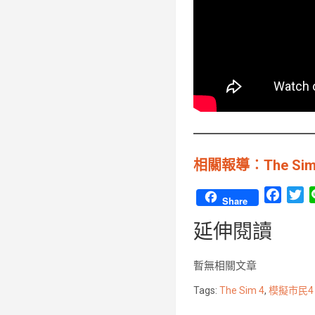
相關報導︰The S
F
T
Share
a
w
延伸閱讀
c
i
e
t
b
t
暫無相關文章
o
e
Tags:
The Sim 4
,
模擬市民4
o
r
k