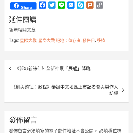
F
T
L
M
S
P
C
Share
a
w
i
e
k
l
o
延伸閱讀
c
i
n
s
y
u
p
e
t
e
s
p
r
y
暫無相關文章
b
t
e
e
k
L
o
e
n
i
Tags:
星際大戰
,
星際大戰 絕地：倖存者
,
發售日
,
移植
o
r
g
n
k
e
k
r
文
《夢幻新誅仙》全新神獸「辰龍」降臨
章
導
《劍與遠征：啟程》舉辦中文地區上市記者會與製作人
覽
訪談
發佈留言
發佈留言必須填寫的電子郵件地址不會公開。
必填欄位標