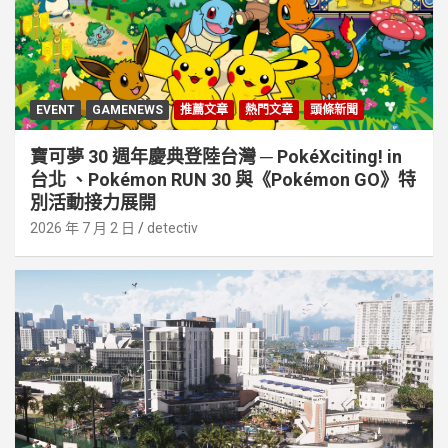
EVENT
GAMENEWS
推薦文章
熱門文章
頭條新聞
寶可夢 30 週年慶典登陸台灣 ─ PokéXciting! in
台北 、Pokémon RUN 30 與《Pokémon GO》特
別活動接⼒展開
2026 年 7 月 2 日
detectiv