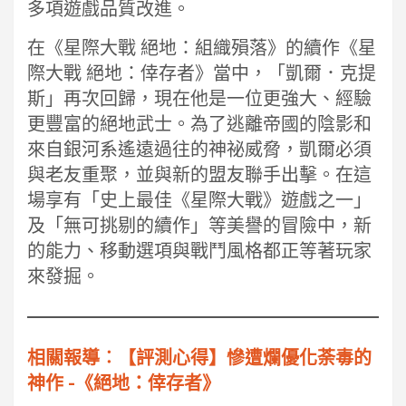
多項遊戲品質改進。
在《星際大戰 絕地：組織殞落》的續作《星
際大戰 絕地：倖存者》當中，「凱爾．克提
斯」再次回歸，現在他是一位更強大、經驗
更豐富的絕地武士。為了逃離帝國的陰影和
來自銀河系遙遠過往的神祕威脅，凱爾必須
與老友重聚，並與新的盟友聯手出擊。在這
場享有「史上最佳《星際大戰》遊戲之一」
及「無可挑剔的續作」等美譽的冒險中，新
的能力、移動選項與戰鬥風格都正等著玩家
來發掘。
相關報導︰【評測心得】慘遭爛優化荼毒的
神作 -《絕地：倖存者》