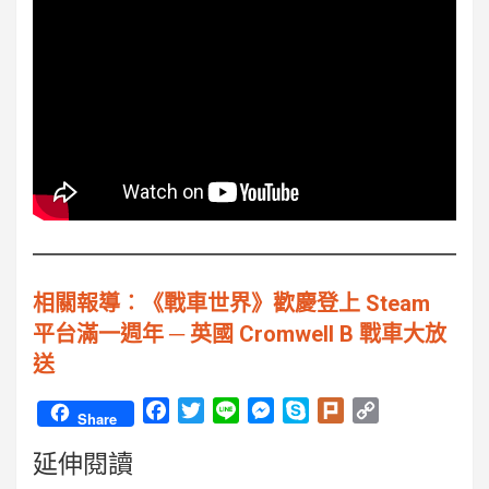
相關報導︰《戰車世界》歡慶登上 Steam
平台滿一週年 ─ 英國 Cromwell B 戰車大放
送
F
T
L
M
S
P
C
Share
a
w
i
e
k
l
o
延伸閱讀
c
i
n
s
y
u
p
e
t
e
s
p
r
y