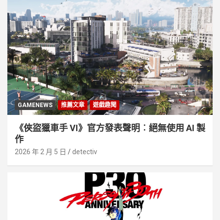
GAMENEWS
推薦文章
遊戲趣聞
《俠盜獵車手 VI》官方發表聲明︰絕無使用 AI 製
作
2026 年 2 月 5 日
detectiv