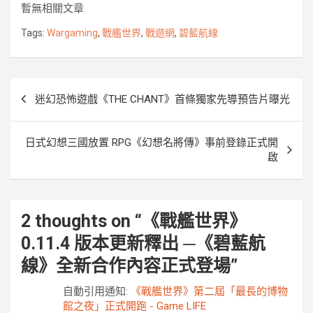
暫無相關文章
b
t
e
e
k
L
o
e
n
i
Tags:
Wargaming
,
戰艦世界
,
戰遊網
,
碧藍航線
o
r
g
n
k
e
k
r
文
迷幻恐怖遊戲《THE CHANT》首條獨家先導預告片曝光
章
導
日式幻想三國放置 RPG《幻想名將傳》事前登錄正式開
覽
啟
2 thoughts on “
《戰艦世界》
0.11.4 版本更新釋出 ─《碧藍航
線》全新合作內容正式登場
”
自動引用通知:
《戰艦世界》第二屆「最長的博物
館之夜」正式開跑 - Game LIFE