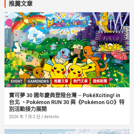
推薦文章
EVENT
GAMENEWS
推薦文章
熱門文章
頭條新聞
寶可夢 30 週年慶典登陸台灣 ─ PokéXciting! in
台北 、Pokémon RUN 30 與《Pokémon GO》特
別活動接⼒展開
2026 年 7 月 2 日
detectiv