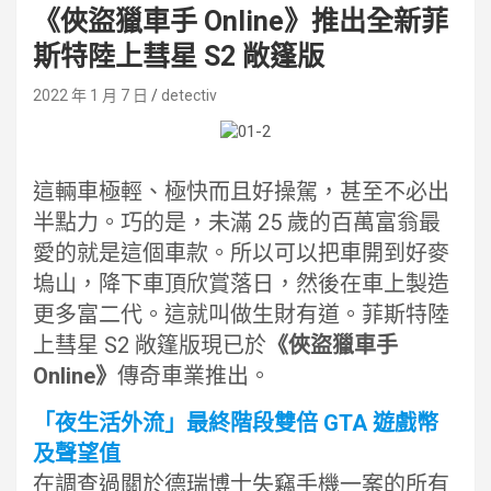
《俠盜獵車手 Online》推出全新菲
斯特陸上彗星 S2 敞篷版
2022 年 1 月 7 日
detectiv
這輛車極輕、極快而且好操駕，甚至不必出
半點力。巧的是，未滿 25 歲的百萬富翁最
愛的就是這個車款。所以可以把車開到好麥
塢山，降下車頂欣賞落日，然後在車上製造
更多富二代。這就叫做生財有道。菲斯特陸
上彗星 S2 敞篷版現已於
《俠盜獵車手
Online》
傳奇車業推出。
「夜生活外流」最終階段雙倍 GTA 遊戲幣
及聲望值
在調查過關於德瑞博士失竊手機一案的所有