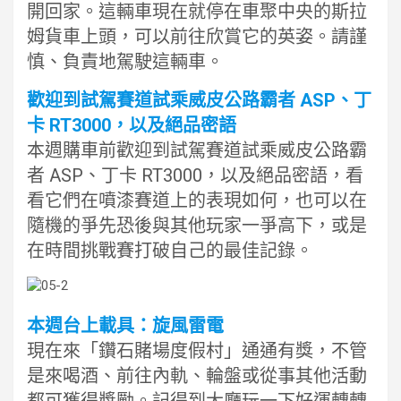
開回家。這輛車現在就停在車聚中央的斯拉
姆貨車上頭，可以前往欣賞它的英姿。請謹
慎、負責地駕駛這輛車。
歡迎到試駕賽道試乘威皮公路霸者 ASP、丁
卡 RT3000，以及絕品密語
本週購車前歡迎到試駕賽道試乘威皮公路霸
者 ASP、丁卡 RT3000，以及絕品密語，看
看它們在噴漆賽道上的表現如何，也可以在
隨機的爭先恐後與其他玩家一爭高下，或是
在時間挑戰賽打破自己的最佳記錄。
本週台上載具：旋風雷電
現在來「鑽石賭場度假村」通通有獎，不管
是來喝酒、前往內軌、輪盤或從事其他活動
都可獲得獎勵。記得到大廳玩一下好運轉轉