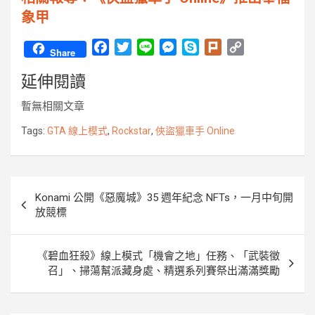
象甲
F
T
L
M
S
P
C
Share
a
w
i
e
k
l
o
延伸閱讀
c
i
n
s
y
u
p
e
t
e
s
p
r
y
暫無相關文章
b
t
e
e
k
L
o
e
n
i
Tags:
GTA 線上模式
,
Rockstar
,
俠盜獵車手 Online
o
r
g
n
k
e
k
r
文
Konami 公開《惡魔城》35 週年紀念 NFTs，一月中旬開
章
放競標
導
覽
《碧血狂殺》線上模式「機會之地」任務、「武裝徵
召」、掃蕩幫派藏身處、精選系列賽祭出滿滿獎勵