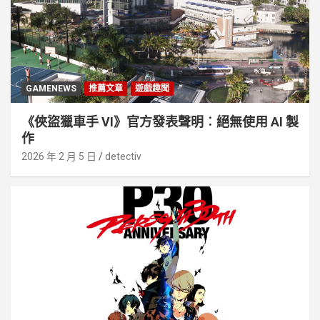
GAMENEWS
推薦文章
遊戲趣聞
《俠盜獵車手 VI》官方發表聲明︰絕無使用 AI 製
作
2026 年 2 月 5 日
detectiv