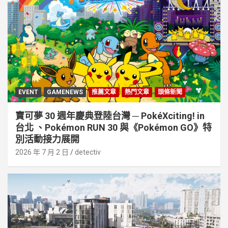
EVENT
GAMENEWS
推薦文章
熱門文章
頭條新聞
寶可夢 30 週年慶典登陸台灣 ─ PokéXciting! in
台北 、Pokémon RUN 30 與《Pokémon GO》特
別活動接⼒展開
2026 年 7 月 2 日
detectiv