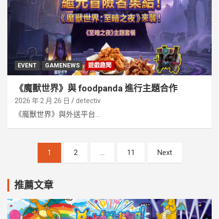
EVENT
GAMENEWS
遊戲趣聞
《魔獸世界》與 ​foodpanda ​進行主題​合作
2026 年 2 月 26 日
detectiv
《魔​獸​世界》​與​外送​平台...
文
1
2
...
11
Next
章
分
推薦文章
頁