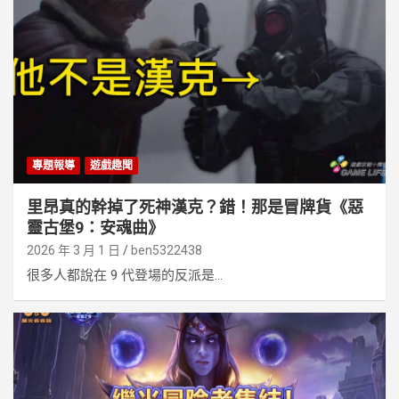
專題報導
遊戲趣聞
里昂真的幹掉了死神漢克？錯！那是冒牌貨《惡
靈古堡9：安魂曲》
2026 年 3 月 1 日
ben5322438
很多人都說在 9 代登場的反派是...