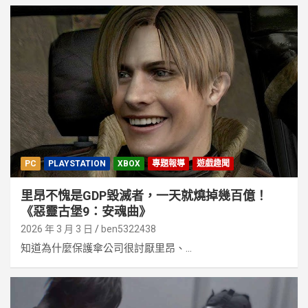
PC
PLAYSTATION
XBOX
專題報導
遊戲趣聞
里昂不愧是GDP毀滅者，一天就燒掉幾百億！
《惡靈古堡9：安魂曲》
2026 年 3 月 3 日
ben5322438
知道為什麼保護傘公司很討厭里昂、...