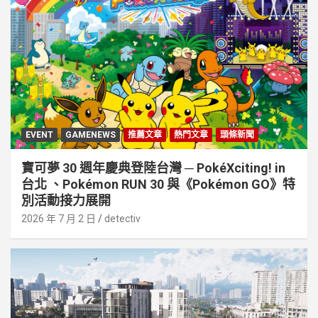
EVENT
GAMENEWS
推薦文章
熱門文章
頭條新聞
寶可夢 30 週年慶典登陸台灣 ─ PokéXciting! in
台北 、Pokémon RUN 30 與《Pokémon GO》特
別活動接⼒展開
2026 年 7 月 2 日
detectiv