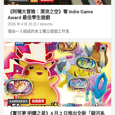
《阿嘓大冒險：漂流之空》奪 Indie Game
Award 最佳學生遊戲
2026 年 4 月 20 日
detectiv
僅由一人組成的本土獨立遊戲工作室...
GAMENEWS
遊戲趣聞
《寶可夢 明耀之星》4 月 2 日推出全新「銀河系