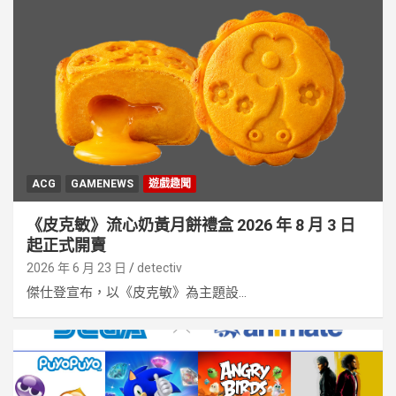
ACG
GAMENEWS
遊戲趣聞
《⽪克敏》流⼼奶⿈⽉餅禮盒 2026 年 8 ⽉ 3 ⽇
起正式開賣
2026 年 6 月 23 日
detectiv
傑仕登宣布，以《⽪克敏》為主題設...