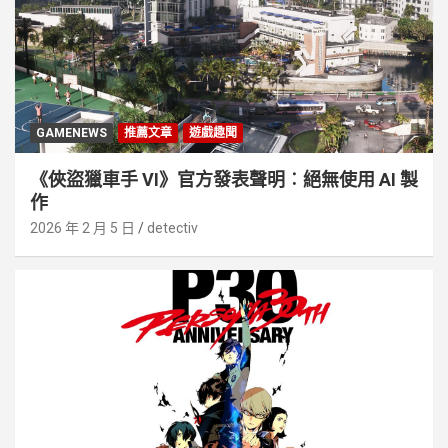
GAMENEWS
推薦文章
遊戲趣聞
《俠盜獵車手 VI》官方發表聲明︰絕無使用 AI 製
作
2026 年 2 月 5 日
detectiv