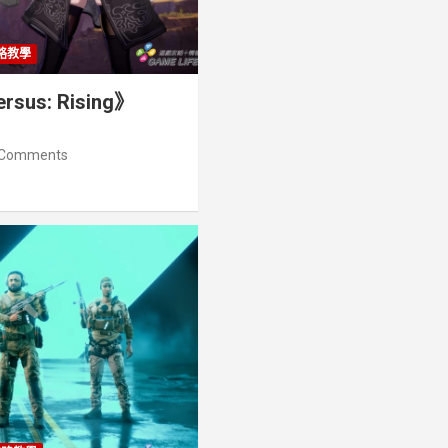
略教學
ersus: Rising》
 Comments