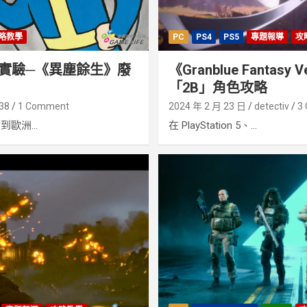
略教學
PC
PS4
PS5
專題報導
攻
實驗─《異塵餘生》廢
《Granblue Fantasy V
「2B」角色攻略
38
1 Comment
2024 年 2 月 23 日
detectiv
3
歐洲...
在 PlayStation 5、...