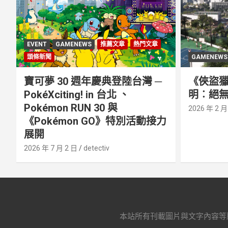
EVENT
GAMENEWS
推薦文章
熱門文章
頭條新聞
GAMENEWS
寶可夢 30 週年慶典登陸台灣 ─
《俠盜獵
PokéXciting! in 台北 、
明︰絕無
Pokémon RUN 30 與
2026 年 2 月
《Pokémon GO》特別活動接⼒
展開
2026 年 7 月 2 日
detectiv
本站所有刊載圖片與文字內容等版權皆屬