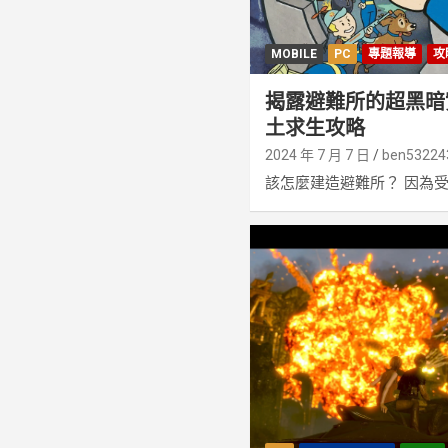
MOBILE
PC
專題報導
攻
揭露避難所的超黑暗
土求生攻略
2024 年 7 月 7 日
ben53224
該怎麼建造避難所？ 因為受到