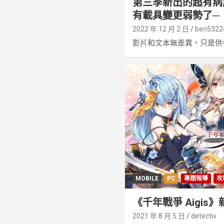
第三季新出的超有病
有載具變更弱勢了─《
2022 年 12 月 2 日
ben5322
影片和文本無差異，只是供各
MOBILE
PC
專題報導
攻
《千年戰爭 Aigis
2021 年 8 月 5 日
detectiv