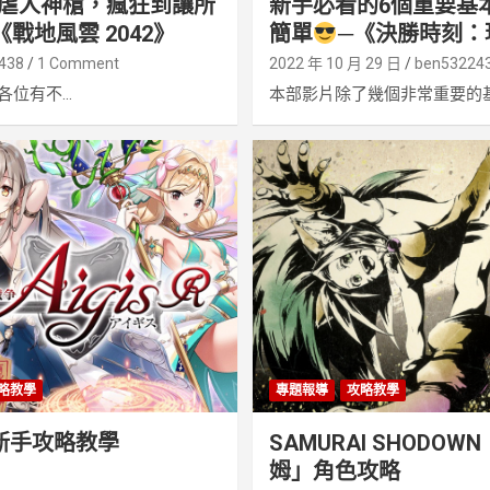
虐人神槍，瘋狂到讓所
新手必看的6個重要基
戰地風雲 2042》
簡單
─《決勝時刻：現
438
1 Comment
2022 年 10 月 29 日
ben53224
位有不...
本部影片除了幾個非常重要的基本
略教學
專題報導
攻略教學
》新手攻略教學
SAMURAI SHODO
姆」角色攻略