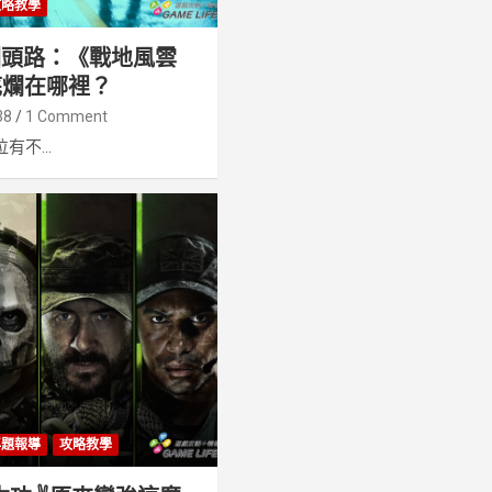
攻略教學
回頭路：《戰地風雲
底爛在哪裡？
38
1 Comment
不...
專題報導
攻略教學