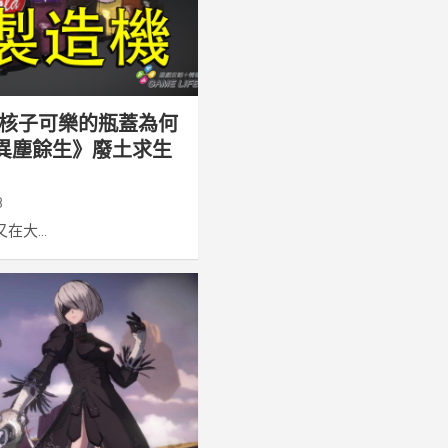
核子可樂的瓶蓋為何
異塵餘生》廢土求生
8
大...