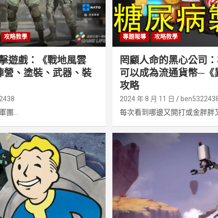
攻略教學
專題報導
攻略教學
擊遊戲：《戰地風雲
罔顧人命的黑心公司：
陣營、塗裝、武器、裝
可以成為流通貨幣─《
攻略
2438
2024 年 8 月 11 日
ben532243
團...
每次看到哪邊又開打或金胖胖又在