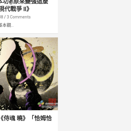
本功✌
原來變強這麼
代戰爭 II》
38
3 Comments
觀...
WN《侍魂 曉》「恰姆恰