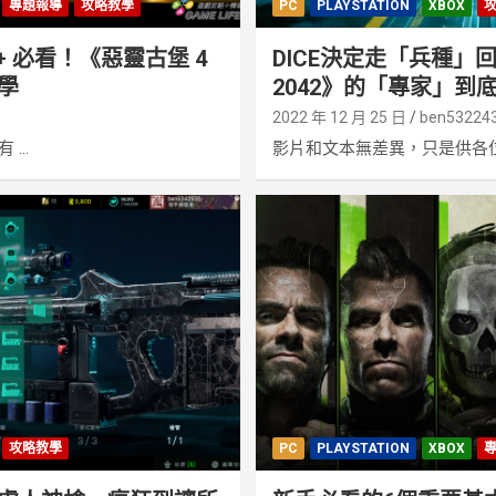
專題報導
攻略教學
PC
PLAYSTATION
XBOX
+ 必看！《惡靈古堡 4
DICE決定走「兵種」
學
2042》的「專家」到
2022 年 12 月 25 日
ben53224
...
影片和文本無差異，只是供各位有
攻略教學
PC
PLAYSTATION
XBOX