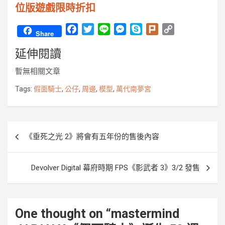
位版遊戲限時折扣
F
T
L
M
S
P
C
Share
a
w
i
e
k
l
o
延伸閱讀
c
i
n
s
y
u
p
e
t
e
s
p
r
y
暫無相關文章
b
t
e
e
k
L
o
e
n
i
Tags:
假面騎士
,
公仔
,
周邊
,
模型
,
萬代南夢宮
o
r
g
n
k
e
k
r
文
《垂死之光 2》將會有五年份的售後內容
章
導
Devolver Digital 幕府時期 FPS《影武者 3》3/2 發售
覽
One thought on “
mastermind