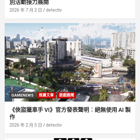
別活動接⼒展開
2026 年 7 月 2 日
detectiv
GAMENEWS
推薦文章
遊戲趣聞
《俠盜獵車手 VI》官方發表聲明︰絕無使用 AI 製
作
2026 年 2 月 5 日
detectiv