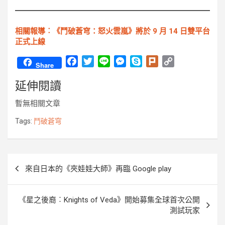
相關報導︰《鬥破蒼穹：怒火雲嵐》將於 9 月 14 日雙平台
正式上線
F
T
L
M
S
P
C
Share
a
w
i
e
k
l
o
延伸閱讀
c
i
n
s
y
u
p
e
t
e
s
p
r
y
暫無相關文章
b
t
e
e
k
L
o
e
n
i
Tags:
鬥破蒼穹
o
r
g
n
k
e
k
r
文
來自日本的《夾娃娃大師》再臨 Google play
章
導
《星之後裔︰Knights of Veda》開始募集全球首次公開
覽
測試玩家