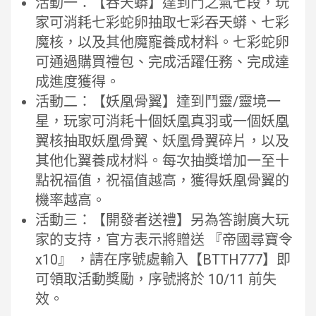
活動一：【吞天蟒】達到鬥之氣七段，玩
家可消耗七彩蛇卵抽取七彩吞天蟒、七彩
魔核，以及其他魔寵養成材料。七彩蛇卵
可通過購買禮包、完成活躍任務、完成達
成進度獲得。
活動二：【妖凰骨翼】達到鬥靈/靈境一
星，玩家可消耗十個妖凰真羽或一個妖凰
翼核抽取妖凰骨翼、妖凰骨翼碎片，以及
其他化翼養成材料。每次抽獎增加一至十
點祝福值，祝福值越高，獲得妖凰骨翼的
機率越高。
活動三：【開發者送禮】另為答謝廣大玩
家的支持，官方表示將贈送 『帝國尋寶令
x10』 ，請在序號處輸入【BTTH777】即
可領取活動獎勵，序號將於 10/11 前失
效。