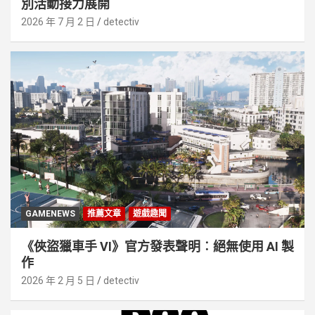
別活動接⼒展開
2026 年 7 月 2 日
detectiv
GAMENEWS
推薦文章
遊戲趣聞
《俠盜獵車手 VI》官方發表聲明︰絕無使用 AI 製
作
2026 年 2 月 5 日
detectiv