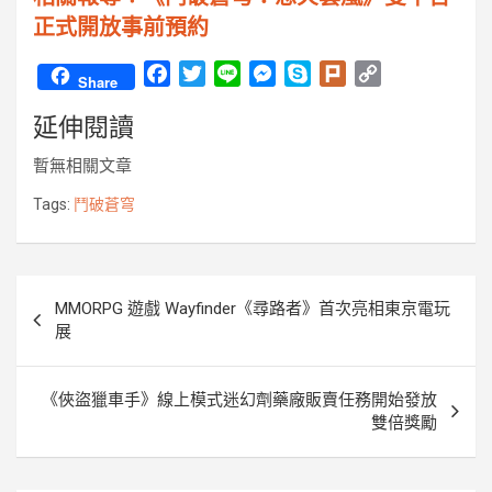
正式開放事前預約
F
T
L
M
S
P
C
Share
a
w
i
e
k
l
o
延伸閱讀
c
i
n
s
y
u
p
e
t
e
s
p
r
y
暫無相關文章
b
t
e
e
k
L
o
e
n
i
Tags:
鬥破蒼穹
o
r
g
n
k
e
k
r
文
MMORPG 遊戲 Wayfinder《尋路者》首次亮相東京電玩
章
展
導
覽
《俠盜獵車手》線上模式迷幻劑藥廠販賣任務開始發放
雙倍獎勵