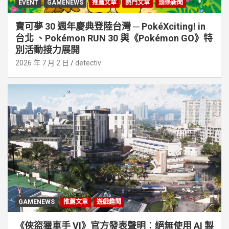
EVENT
GAMENEWS
推薦文章
熱門文章
頭條新聞
寶可夢 30 週年慶典登陸台灣 ─ PokéXciting! in
台北 、Pokémon RUN 30 與《Pokémon GO》特
別活動接⼒展開
2026 年 7 月 2 日
detectiv
GAMENEWS
推薦文章
遊戲趣聞
《俠盜獵車手 VI》官方發表聲明︰絕無使用 AI 製