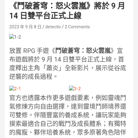
《鬥破蒼穹：怒火雲嵐》將於 9 月
14 日雙平台正式上線
2023 年 9 月 8 日
detectiv
2 Comments
放置 RPG 手遊《
鬥破蒼穹：怒火雲嵐
》宣
布遊戲將於 9 月 14 日雙平台正式上線，首
度釋出主角「蕭炎」全新影片，展示從谷底
逆襲的成長過程。
官方也透露本作更多遊戲要素，例如靈魂鬥
氣修煉方向自由選擇，達到靈境鬥師境界還
可雙修。伴隨豐富的養成系統，讓玩家能夠
摸索最適合自己的戰鬥及成長體系；有獨特
的魔寵、夥伴培養系統，眾多原著角色陪伴