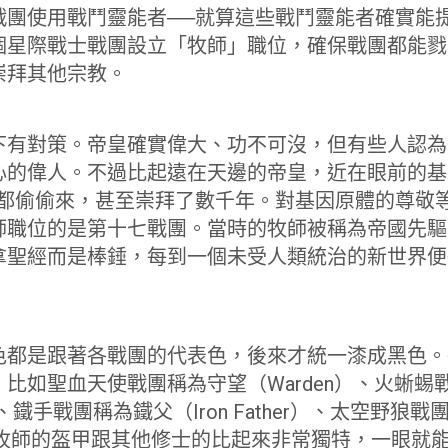
戰團使用戰鬥靈能者──就算這些戰鬥靈能者確實能
個星際戰士戰團設立「牧師」職位，確保戰團都能戮
崇拜其他宗教。
下有對策。帝皇確實偉大、功不可沒，但有些人認為
心的偉人。不過比起遠在天邊的帝皇，近在眼前的基
團都偷偷來，甚至崇拜了數千年。對基因原體的尊敬
師職位的是第十七戰團。當時的牧師被稱為帝國先驅
拿聖經而是棒錘，每到一個未受人類統治的新世界便
色都是跟著各戰團的代表色，後來才統一漆成黑色。
比如聖血天使戰團稱為守望（Warden）、火蜥蜴
Fire）、鐵手戰團稱為鐵父（Iron Father）、太空野
st）……牧師的盔甲跟其他修士的比起來非常獨特，一眼