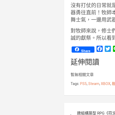
沒有打仗的日常就
器勇往直前！牧師
舞士氣，一邊用武
對牧師來說，修士
誠的獻祭。所以看
F
T
Share
a
w
延伸閱讀
c
i
e
t
b
t
暫無相關文章
o
e
Tags:
PS5
,
Steam
,
XBOX
,
戰
o
r
k
文
牌組構築型 RPG《符文