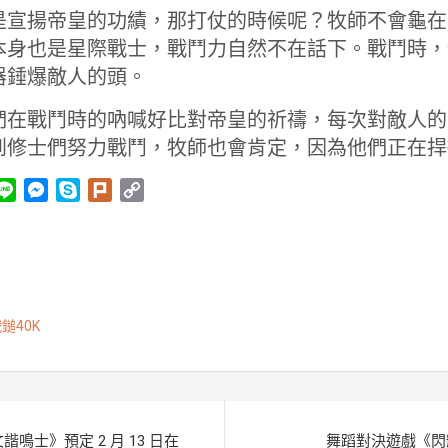
是宣揚帝皇的功績，那打仗的時候呢？牧師不會龜在
本身也是星際戰士，戰鬥力自然不在話下。戰鬥時，
器錘爆敵人的頭。
們在戰鬥時的吶喊好比對帝皇的祈禱，每次對敵人的
到修士們努力戰鬥，牧師也會肯定，因為他們正在捍
L
M
S
P
C
i
e
k
l
o
n
s
y
u
p
e
s
p
r
y
e
e
k
L
n
i
鎚40K
g
n
e
k
r
諧鳴士》預定 2 月 13 日在
舞蹈對決遊戲《閃