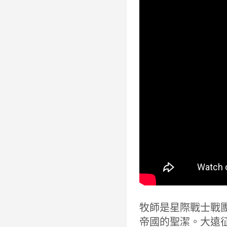
牧師是星際戰士戰
帝國的聖潔。大遠