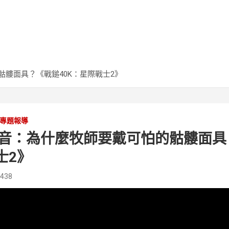
髏面具？《戰鎚40K：星際戰士2》
專題報導
音：為什麼牧師要戴可怕的骷髏面具
士2》
2438