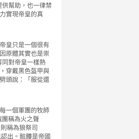
提供幫助，也一律禁
力實現帝皇的真
帝皇只是一個很有
因原體其實也是崇
等同對帝皇一樣熱
，穿戴黑色盔甲與
劈頭說：「服從還
每一個軍團的牧師
戰團稱為火之聲
狼戰團則稱為狼祭司
就能認出。骷髏是帝國