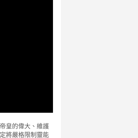
帝皇的偉大、維護
定將嚴格限制靈能