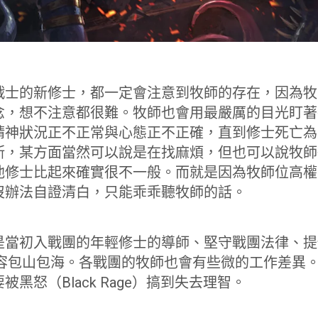
戰士的新修士，都一定會注意到牧師的存在，因為牧
念，想不注意都很難。牧師也會用最嚴厲的目光盯著
精神狀況正不正常與心態正不正確，直到修士死亡為
斯，某方面當然可以說是在找麻煩，但也可以說牧師
他修士比起來確實很不一般。而就是因為牧師位高權
沒辦法自證清白，只能乖乖聽牧師的話。
是當初入戰團的年輕修士的導師、堅守戰團法律、提
內容包山包海。各戰團的牧師也會有些微的工作差異
黑怒（Black Rage）搞到失去理智。