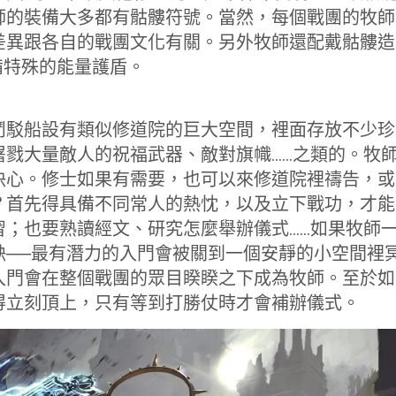
師的裝備大多都有骷髏符號。當然，每個戰團的牧師
差異跟各自的戰團文化有關。另外牧師還配戴骷髏造
，具備特殊的能量護盾。
鬥駁船設有類似修道院的巨大空間，裡面存放不少珍
屠戮大量敵人的祝福武器、敵對旗幟……之類的。牧
決心。修士如果有需要，也可以來修道院裡禱告，或
？首先得具備不同常人的熱忱，以及立下戰功，才能
習；也要熟讀經文、研究怎麼舉辦儀式……如果牧師一
缺──最有潛力的入門會被關到一個安靜的小空間裡
入門會在整個戰團的眾目睽睽之下成為牧師。至於如
得立刻頂上，只有等到打勝仗時才會補辦儀式。