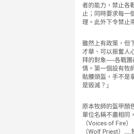
者的能力，禁止各
止；同時要求每一
理。此外下令禁止
雖然上有政策，但
才華、可以振奮人
拜的對象──各戰
情。第一個設有牧
骷髏頭盔，手不是
是毀滅？」
原本牧師的盔甲顏
單位名稱不盡相同，
（Voices of 
（Wolf Prie