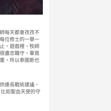
師每天都會孜孜不
每位修士的一舉一
止。遊戲裡，牧師
很盡忠職守，畢竟
重，所以泰圖斯也
供連長戰術建議、
。比如聖血天使的守