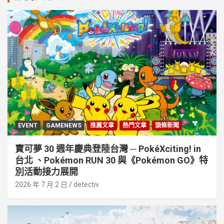
EVENT
GAMENEWS
推薦文章
熱門文章
頭條新聞
寶可夢 30 週年慶典登陸台灣 ─ PokéXciting! in
台北 、Pokémon RUN 30 與《Pokémon GO》特
別活動接⼒展開
2026 年 7 月 2 日
detectiv