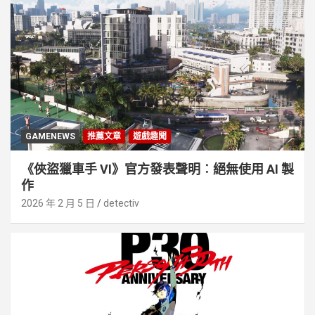
GAMENEWS
推薦文章
遊戲趣聞
《俠盜獵車手 VI》官方發表聲明︰絕無使用 AI 製
作
2026 年 2 月 5 日
detectiv