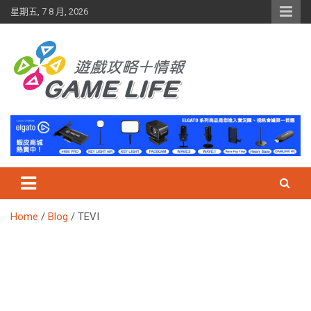
Skip
星期五, 7 8 月, 2026
to
content
Home
Blog
TEVI