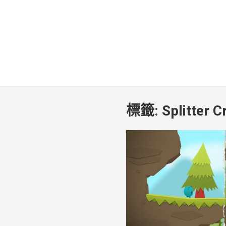
標籤:
Splitter C